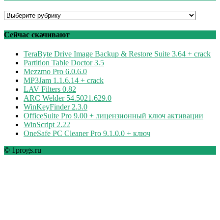
Программы
по
рубрикам
Сейчас скачивают
TeraByte Drive Image Backup & Restore Suite 3.64 + crack
Partition Table Doctor 3.5
Mezzmo Pro 6.0.6.0
MP3Jam 1.1.6.14 + crack
LAV Filters 0.82
ARC Welder 54.5021.629.0
WinKeyFinder 2.3.0
OfficeSuite Pro 9.00 + лицензионный ключ активации
WinScript 2.22
OneSafe PC Cleaner Pro 9.1.0.0 + ключ
© 1progs.ru