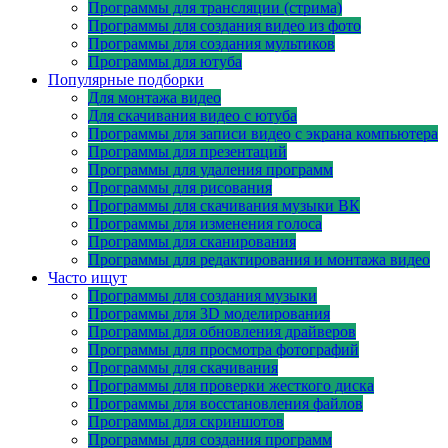
Программы для трансляции (стрима)
Программы для создания видео из фото
Программы для создания мультиков
Программы для ютуба
Популярные подборки
Для монтажа видео
Для скачивания видео с ютуба
Программы для записи видео с экрана компьютера
Программы для презентаций
Программы для удаления программ
Программы для рисования
Программы для скачивания музыки ВК
Программы для изменения голоса
Программы для сканирования
Программы для редактирования и монтажа видео
Часто ищут
Программы для создания музыки
Программы для 3D моделирования
Программы для обновления драйверов
Программы для просмотра фотографий
Программы для скачивания
Программы для проверки жесткого диска
Программы для восстановления файлов
Программы для скриншотов
Программы для создания программ