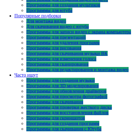
Программы для создания мультиков
Программы для ютуба
Популярные подборки
Для монтажа видео
Для скачивания видео с ютуба
Программы для записи видео с экрана компьютера
Программы для презентаций
Программы для удаления программ
Программы для рисования
Программы для скачивания музыки ВК
Программы для изменения голоса
Программы для сканирования
Программы для редактирования и монтажа видео
Часто ищут
Программы для создания музыки
Программы для 3D моделирования
Программы для обновления драйверов
Программы для просмотра фотографий
Программы для скачивания
Программы для проверки жесткого диска
Программы для восстановления файлов
Программы для скриншотов
Программы для создания программ
Программы для скачивания с Ютуба