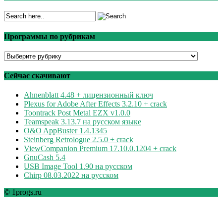
Программы по рубрикам
Программы
по
рубрикам
Сейчас скачивают
Ahnenblatt 4.48 + лицензионный ключ
Plexus for Adobe After Effects 3.2.10 + crack
Toontrack Post Metal EZX v1.0.0
Teamspeak 3.13.7 на русском языке
O&O AppBuster 1.4.1345
Steinberg Retrologue 2.5.0 + crack
ViewCompanion Premium 17.10.0.1204 + crack
GnuCash 5.4
USB Image Tool 1.90 на русском
Chirp 08.03.2022 на русском
© 1progs.ru