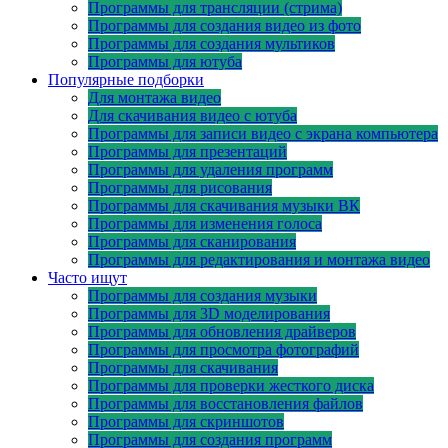
Программы для трансляции (стрима)
Программы для создания видео из фото
Программы для создания мультиков
Программы для ютуба
Популярные подборки
Для монтажа видео
Для скачивания видео с ютуба
Программы для записи видео с экрана компьютера
Программы для презентаций
Программы для удаления программ
Программы для рисования
Программы для скачивания музыки ВК
Программы для изменения голоса
Программы для сканирования
Программы для редактирования и монтажа видео
Часто ищут
Программы для создания музыки
Программы для 3D моделирования
Программы для обновления драйверов
Программы для просмотра фотографий
Программы для скачивания
Программы для проверки жесткого диска
Программы для восстановления файлов
Программы для скриншотов
Программы для создания программ