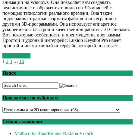
анимации на Windows. Она позволяет вам создавать
реалистичные изображения и видео из 3D-моделей с
помощью технологии реального времени. Она также
поддерживает разные форматы файлов и интеграцию с
другими 3D-программами. Она использует аппаратное
ускорение для быстрой и качественной работы с 3D-сценами.
Вот некоторые особенности и преимущества программы:
Простой и удобный интерфейс: Luxion Keyshot Pro имеет
простой и интуитивный интерфейс, который позволяет…
Read More >>
1
2
3
…
10
Поиск
Программы по рубрикам
Программы
по
рубрикам
Сейчас скачивают
Mathworks RoadRunner R2025a + crack