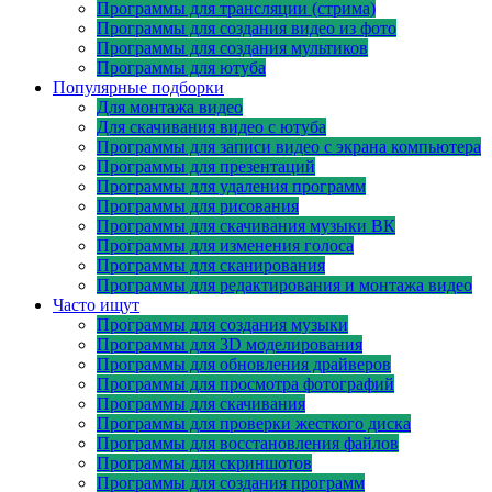
Программы для трансляции (стрима)
Программы для создания видео из фото
Программы для создания мультиков
Программы для ютуба
Популярные подборки
Для монтажа видео
Для скачивания видео с ютуба
Программы для записи видео с экрана компьютера
Программы для презентаций
Программы для удаления программ
Программы для рисования
Программы для скачивания музыки ВК
Программы для изменения голоса
Программы для сканирования
Программы для редактирования и монтажа видео
Часто ищут
Программы для создания музыки
Программы для 3D моделирования
Программы для обновления драйверов
Программы для просмотра фотографий
Программы для скачивания
Программы для проверки жесткого диска
Программы для восстановления файлов
Программы для скриншотов
Программы для создания программ