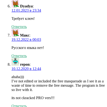
Dyadya
:
12.01.2023 в 23:34
Требует ключ!
Ответить
Макс
:
19.12.2022 в 00:03
Русского языка нет!
Ответить
repon
:
10.12.2020 в 12:44
ahaha)))
I’ve not edited or included the free masquerade as I see it as a
waste of time to remove the free message. The program is free
so live with it.
its not ckracked PRO vers!!!
Ответить