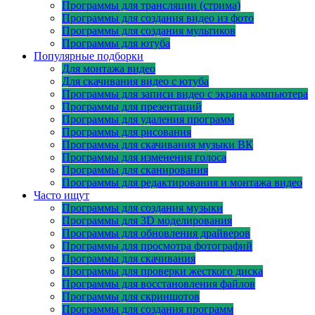
Программы для трансляции (стрима)
Программы для создания видео из фото
Программы для создания мультиков
Программы для ютуба
Популярные подборки
Для монтажа видео
Для скачивания видео с ютуба
Программы для записи видео с экрана компьютера
Программы для презентаций
Программы для удаления программ
Программы для рисования
Программы для скачивания музыки ВК
Программы для изменения голоса
Программы для сканирования
Программы для редактирования и монтажа видео
Часто ищут
Программы для создания музыки
Программы для 3D моделирования
Программы для обновления драйверов
Программы для просмотра фотографий
Программы для скачивания
Программы для проверки жесткого диска
Программы для восстановления файлов
Программы для скриншотов
Программы для создания программ