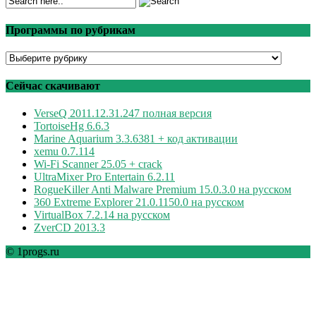
Программы по рубрикам
Программы
по
рубрикам
Сейчас скачивают
VerseQ 2011.12.31.247 полная версия
TortoiseHg 6.6.3
Marine Aquarium 3.3.6381 + код активации
xemu 0.7.114
Wi-Fi Scanner 25.05 + crack
UltraMixer Pro Entertain 6.2.11
RogueKiller Anti Malware Premium 15.0.3.0 на русском
360 Extreme Explorer 21.0.1150.0 на русском
VirtualBox 7.2.14 на русском
ZverCD 2013.3
© 1progs.ru