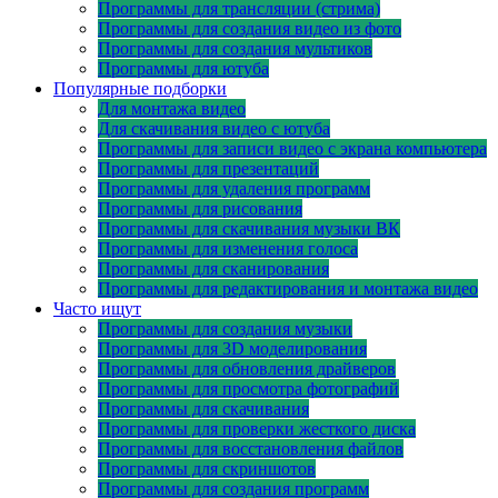
Программы для трансляции (стрима)
Программы для создания видео из фото
Программы для создания мультиков
Программы для ютуба
Популярные подборки
Для монтажа видео
Для скачивания видео с ютуба
Программы для записи видео с экрана компьютера
Программы для презентаций
Программы для удаления программ
Программы для рисования
Программы для скачивания музыки ВК
Программы для изменения голоса
Программы для сканирования
Программы для редактирования и монтажа видео
Часто ищут
Программы для создания музыки
Программы для 3D моделирования
Программы для обновления драйверов
Программы для просмотра фотографий
Программы для скачивания
Программы для проверки жесткого диска
Программы для восстановления файлов
Программы для скриншотов
Программы для создания программ