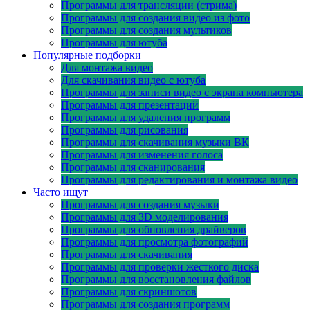
Программы для трансляции (стрима)
Программы для создания видео из фото
Программы для создания мультиков
Программы для ютуба
Популярные подборки
Для монтажа видео
Для скачивания видео с ютуба
Программы для записи видео с экрана компьютера
Программы для презентаций
Программы для удаления программ
Программы для рисования
Программы для скачивания музыки ВК
Программы для изменения голоса
Программы для сканирования
Программы для редактирования и монтажа видео
Часто ищут
Программы для создания музыки
Программы для 3D моделирования
Программы для обновления драйверов
Программы для просмотра фотографий
Программы для скачивания
Программы для проверки жесткого диска
Программы для восстановления файлов
Программы для скриншотов
Программы для создания программ