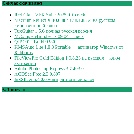
рубрикам
Сейчас скачивают
Red Giant VFX Suite 2025.0 + crack
Macrium Reflect X 10.0.8843 / 8.1.8854 на русском +
лицензионный ключ
TuxGuitar 1.5.6 полная русская версия
MCompleteBundle 17.09.04 + crack
QIP 2012 Build 9380
KMSAuto Lite 1.8.3 Portable — активатор Windows от
Ratiborus
FileViewPro Gold Edition 1.9.8.23 на русском + ключ
активации
Adobe Photoshop Express 3.7.403.0
ACDSee Free 2.3.0.807
InSSIDer 5.4.0.0 + лицензионный ключ
© 1progs.ru