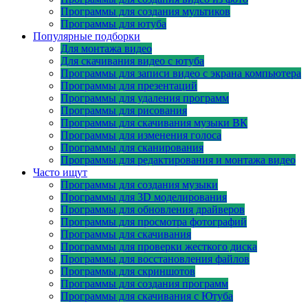
Программы для создания мультиков
Программы для ютуба
Популярные подборки
Для монтажа видео
Для скачивания видео с ютуба
Программы для записи видео с экрана компьютера
Программы для презентаций
Программы для удаления программ
Программы для рисования
Программы для скачивания музыки ВК
Программы для изменения голоса
Программы для сканирования
Программы для редактирования и монтажа видео
Часто ищут
Программы для создания музыки
Программы для 3D моделирования
Программы для обновления драйверов
Программы для просмотра фотографий
Программы для скачивания
Программы для проверки жесткого диска
Программы для восстановления файлов
Программы для скриншотов
Программы для создания программ
Программы для скачивания с Ютуба