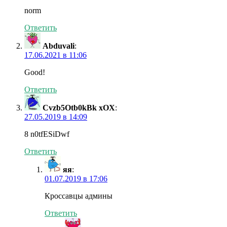
norm
Ответить
Abduvali
:
17.06.2021 в 11:06
Good!
Ответить
Cvzb5Otb0kBk xOX
:
27.05.2019 в 14:09
8 n0tfESiDwf
Ответить
яя
:
01.07.2019 в 17:06
Кроссавцы админы
Ответить