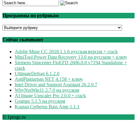
Программы по рубрикам
Программы
по
рубрикам
Сейчас скачивают
Adobe Muse CC 2018.1.1.6 русская версия + crack
MiniTool Power Data Recovery 13.0 на русском + ключ
Siemens Simcenter FloEFD 2606.0.0 v7194 Standalone +
crack
UltimateDefrag 6.1.2.0
AntiPlagiarism NET 4.158 + ключ
Intel Driver and Support Assistant 26.2.0.7
WhyNotWin11 2.7.0 на русском
AI Image Upscaler Pro 2.0.0 + crack
Gramps 5.1.5 на русском
Kuassa Cerberus Bass Amp 1.1.1
© 1progs.ru