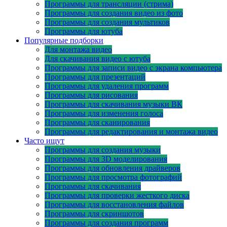
Программы для трансляции (стрима)
Программы для создания видео из фото
Программы для создания мультиков
Программы для ютуба
Популярные подборки
Для монтажа видео
Для скачивания видео с ютуба
Программы для записи видео с экрана компьютера
Программы для презентаций
Программы для удаления программ
Программы для рисования
Программы для скачивания музыки ВК
Программы для изменения голоса
Программы для сканирования
Программы для редактирования и монтажа видео
Часто ищут
Программы для создания музыки
Программы для 3D моделирования
Программы для обновления драйверов
Программы для просмотра фотографий
Программы для скачивания
Программы для проверки жесткого диска
Программы для восстановления файлов
Программы для скриншотов
Программы для создания программ