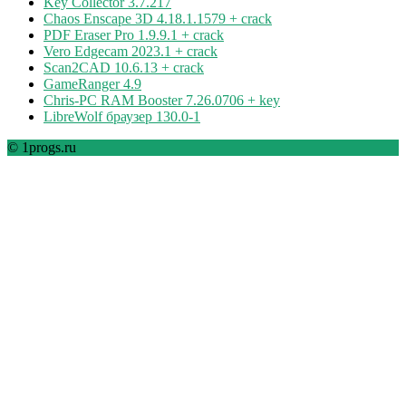
Key Collector 3.7.217
Chaos Enscape 3D 4.18.1.1579 + crack
PDF Eraser Pro 1.9.9.1 + crack
Vero Edgecam 2023.1 + crack
Scan2CAD 10.6.13 + crack
GameRanger 4.9
Chris-PC RAM Booster 7.26.0706 + key
LibreWolf браузер 130.0-1
© 1progs.ru