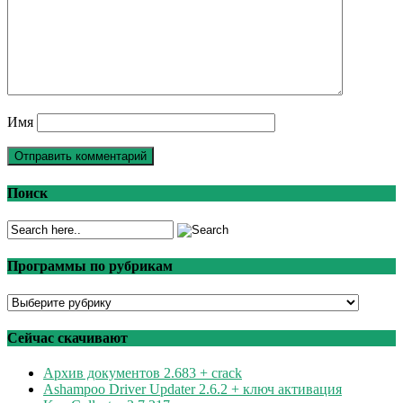
Имя
Поиск
Программы по рубрикам
Программы
по
рубрикам
Сейчас скачивают
Архив документов 2.683 + crack
Ashampoo Driver Updater 2.6.2 + ключ активация