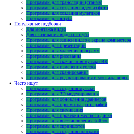
Программы для трансляции (стрима)
Программы для создания видео из фото
Программы для создания мультиков
Программы для ютуба
Популярные подборки
Для монтажа видео
Для скачивания видео с ютуба
Программы для записи видео с экрана компьютера
Программы для презентаций
Программы для удаления программ
Программы для рисования
Программы для скачивания музыки ВК
Программы для изменения голоса
Программы для сканирования
Программы для редактирования и монтажа видео
Часто ищут
Программы для создания музыки
Программы для 3D моделирования
Программы для обновления драйверов
Программы для просмотра фотографий
Программы для скачивания
Программы для проверки жесткого диска
Программы для восстановления файлов
Программы для скриншотов
Программы для создания программ