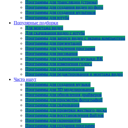
Программы для трансляции (стрима)
Программы для создания видео из фото
Программы для создания мультиков
Программы для ютуба
Популярные подборки
Для монтажа видео
Для скачивания видео с ютуба
Программы для записи видео с экрана компьютера
Программы для презентаций
Программы для удаления программ
Программы для рисования
Программы для скачивания музыки ВК
Программы для изменения голоса
Программы для сканирования
Программы для редактирования и монтажа видео
Часто ищут
Программы для создания музыки
Программы для 3D моделирования
Программы для обновления драйверов
Программы для просмотра фотографий
Программы для скачивания
Программы для проверки жесткого диска
Программы для восстановления файлов
Программы для скриншотов
Программы для создания программ