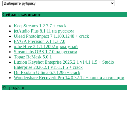
Программы
по
рубрикам
Сейчас скачивают
KeepStreams 1.2.3.7 + crack
jetAudio Plus 8.1.11 на русском
Ulead PhotoImpact 7.1.100.1248 + crack
EVGA Precision X1 1.3.7.0
u-he Hive 2.1.1.12092 крякнутый
Streamlabs OBS 1.7.0 на русском
Topaz ReMask 5.0.1
Luxion Keyshot Enteprise 2025.2.1 v14.1.1.5 + Studio
Enterprise 2026.2.1 v15.1.1.5 + crack
Dr. Explain Ultima 6.7.1296 + crack
Wondershare Recoverit Pro 14.0.32.12 + ключи активации
© 1progs.ru