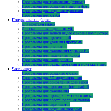
Программы для трансляции (стрима)
Программы для создания видео из фото
Программы для создания мультиков
Программы для ютуба
Популярные подборки
Для монтажа видео
Для скачивания видео с ютуба
Программы для записи видео с экрана компьютера
Программы для презентаций
Программы для удаления программ
Программы для рисования
Программы для скачивания музыки ВК
Программы для изменения голоса
Программы для сканирования
Программы для редактирования и монтажа видео
Часто ищут
Программы для создания музыки
Программы для 3D моделирования
Программы для обновления драйверов
Программы для просмотра фотографий
Программы для скачивания
Программы для проверки жесткого диска
Программы для восстановления файлов
Программы для скриншотов
Программы для создания программ