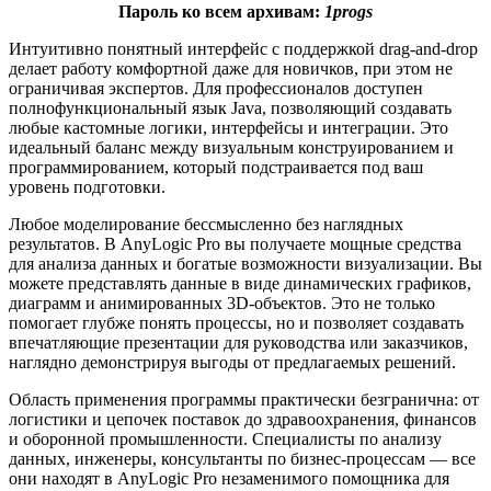
Пароль ко всем архивам:
1progs
Интуитивно понятный интерфейс с поддержкой drag-and-drop
делает работу комфортной даже для новичков, при этом не
ограничивая экспертов. Для профессионалов доступен
полнофункциональный язык Java, позволяющий создавать
любые кастомные логики, интерфейсы и интеграции. Это
идеальный баланс между визуальным конструированием и
программированием, который подстраивается под ваш
уровень подготовки.
Любое моделирование бессмысленно без наглядных
результатов. В AnyLogic Pro вы получаете мощные средства
для анализа данных и богатые возможности визуализации. Вы
можете представлять данные в виде динамических графиков,
диаграмм и анимированных 3D-объектов. Это не только
помогает глубже понять процессы, но и позволяет создавать
впечатляющие презентации для руководства или заказчиков,
наглядно демонстрируя выгоды от предлагаемых решений.
Область применения программы практически безгранична: от
логистики и цепочек поставок до здравоохранения, финансов
и оборонной промышленности. Специалисты по анализу
данных, инженеры, консультанты по бизнес-процессам — все
они находят в AnyLogic Pro незаменимого помощника для