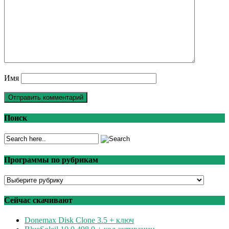
Имя
Поиск
Программы по рубрикам
Программы
по
рубрикам
Сейчас скачивают
Donemax Disk Clone 3.5 + ключ