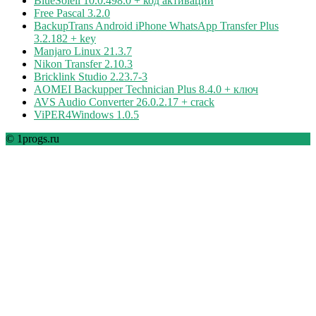
BlueSoleil 10.0.498.0 + код активации
Free Pascal 3.2.0
BackupTrans Android iPhone WhatsApp Transfer Plus
3.2.182 + key
Manjaro Linux 21.3.7
Nikon Transfer 2.10.3
Bricklink Studio 2.23.7-3
AOMEI Backupper Technician Plus 8.4.0 + ключ
AVS Audio Converter 26.0.2.17 + crack
ViPER4Windows 1.0.5
© 1progs.ru