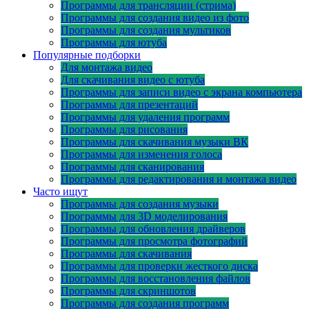
Программы для трансляции (стрима)
Программы для создания видео из фото
Программы для создания мультиков
Программы для ютуба
Популярные подборки
Для монтажа видео
Для скачивания видео с ютуба
Программы для записи видео с экрана компьютера
Программы для презентаций
Программы для удаления программ
Программы для рисования
Программы для скачивания музыки ВК
Программы для изменения голоса
Программы для сканирования
Программы для редактирования и монтажа видео
Часто ищут
Программы для создания музыки
Программы для 3D моделирования
Программы для обновления драйверов
Программы для просмотра фотографий
Программы для скачивания
Программы для проверки жесткого диска
Программы для восстановления файлов
Программы для скриншотов
Программы для создания программ