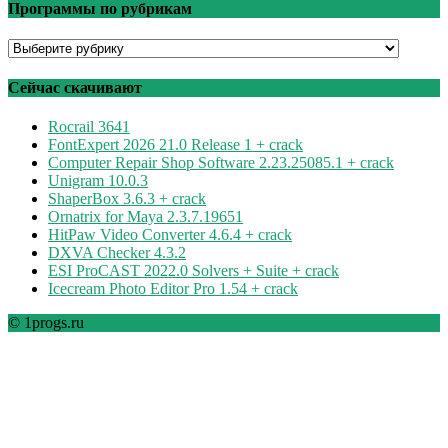
Программы по рубрикам
Программы
по
рубрикам
Сейчас скачивают
Rocrail 3641
FontExpert 2026 21.0 Release 1 + crack
Computer Repair Shop Software 2.23.25085.1 + crack
Unigram 10.0.3
ShaperBox 3.6.3 + crack
Ornatrix for Maya 2.3.7.19651
HitPaw Video Converter 4.6.4 + crack
DXVA Checker 4.3.2
ESI ProCAST 2022.0 Solvers + Suite + crack
Icecream Photo Editor Pro 1.54 + crack
© 1progs.ru