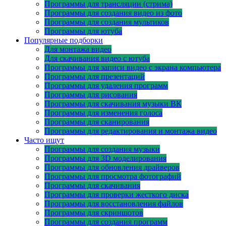
Программы для трансляции (стрима)
Программы для создания видео из фото
Программы для создания мультиков
Программы для ютуба
Популярные подборки
Для монтажа видео
Для скачивания видео с ютуба
Программы для записи видео с экрана компьютера
Программы для презентаций
Программы для удаления программ
Программы для рисования
Программы для скачивания музыки ВК
Программы для изменения голоса
Программы для сканирования
Программы для редактирования и монтажа видео
Часто ищут
Программы для создания музыки
Программы для 3D моделирования
Программы для обновления драйверов
Программы для просмотра фотографий
Программы для скачивания
Программы для проверки жесткого диска
Программы для восстановления файлов
Программы для скриншотов
Программы для создания программ