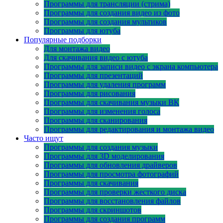
Программы для трансляции (стрима)
Программы для создания видео из фото
Программы для создания мультиков
Программы для ютуба
Популярные подборки
Для монтажа видео
Для скачивания видео с ютуба
Программы для записи видео с экрана компьютера
Программы для презентаций
Программы для удаления программ
Программы для рисования
Программы для скачивания музыки ВК
Программы для изменения голоса
Программы для сканирования
Программы для редактирования и монтажа видео
Часто ищут
Программы для создания музыки
Программы для 3D моделирования
Программы для обновления драйверов
Программы для просмотра фотографий
Программы для скачивания
Программы для проверки жесткого диска
Программы для восстановления файлов
Программы для скриншотов
Программы для создания программ