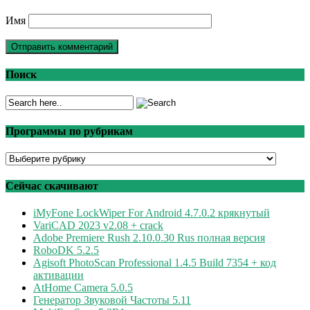
Имя
Поиск
Программы по рубрикам
Программы
по
рубрикам
Сейчас скачивают
iMyFone LockWiper For Android 4.7.0.2 крякнутый
VariCAD 2023 v2.08 + crack
Adobe Premiere Rush 2.10.0.30 Rus полная версия
RoboDK 5.2.5
Agisoft PhotoScan Professional 1.4.5 Build 7354 + код
активации
AtHome Camera 5.0.5
Генератор Звуковой Частоты 5.11