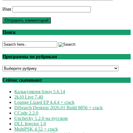
Имя
Поиск
Программы по рубрикам
Программы
по
рубрикам
Сейчас скачивают
Калькуляция блюд 5.6.14
2k10 Live 7.40
Lounge Lizard EP 4.4.4 + crack
DtSearch Desktop 2026.01 Build 8856 + crack
CCode 2.2.0
Unchecky 1.2.0 на русском
DLL Injector 1.0
MultiPSK 4.52 + crack