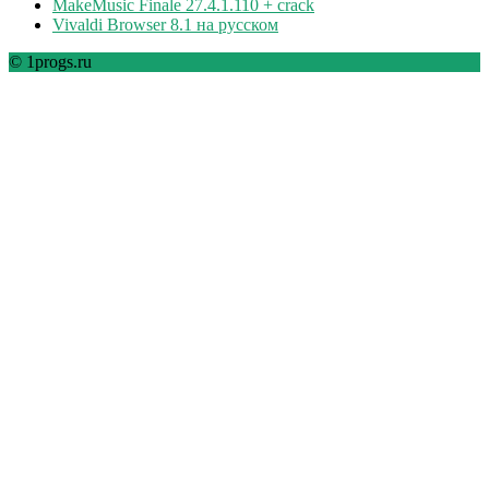
MakeMusic Finale 27.4.1.110 + crack
Vivaldi Browser 8.1 на русском
© 1progs.ru