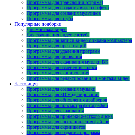
Программы для трансляции (стрима)
Программы для создания видео из фото
Программы для создания мультиков
Программы для ютуба
Популярные подборки
Для монтажа видео
Для скачивания видео с ютуба
Программы для записи видео с экрана компьютера
Программы для презентаций
Программы для удаления программ
Программы для рисования
Программы для скачивания музыки ВК
Программы для изменения голоса
Программы для сканирования
Программы для редактирования и монтажа видео
Часто ищут
Программы для создания музыки
Программы для 3D моделирования
Программы для обновления драйверов
Программы для просмотра фотографий
Программы для скачивания
Программы для проверки жесткого диска
Программы для восстановления файлов
Программы для скриншотов
Программы для создания программ