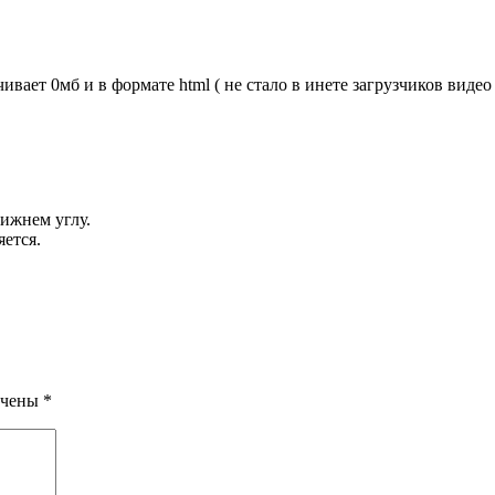
чивает 0мб и в формате html ( не стало в инете загрузчиков виде
нижнем углу.
ется.
ечены
*