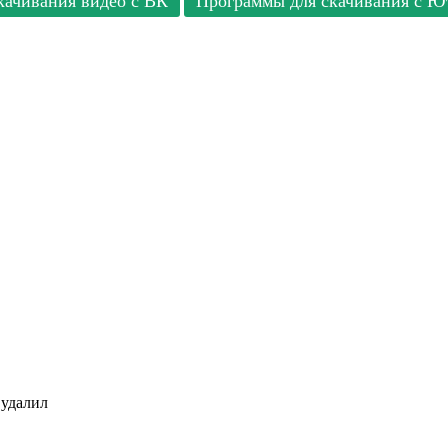
качивания видео с ВК
Программы для скачивания с Ю
 удалил