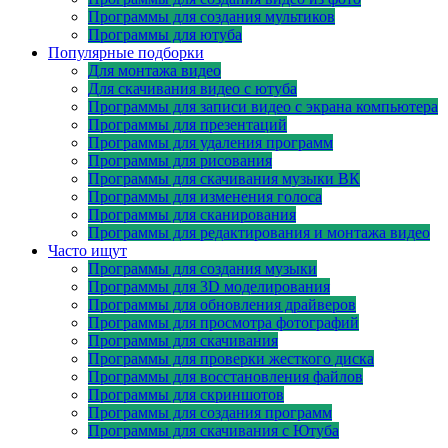
Программы для создания мультиков
Программы для ютуба
Популярные подборки
Для монтажа видео
Для скачивания видео с ютуба
Программы для записи видео с экрана компьютера
Программы для презентаций
Программы для удаления программ
Программы для рисования
Программы для скачивания музыки ВК
Программы для изменения голоса
Программы для сканирования
Программы для редактирования и монтажа видео
Часто ищут
Программы для создания музыки
Программы для 3D моделирования
Программы для обновления драйверов
Программы для просмотра фотографий
Программы для скачивания
Программы для проверки жесткого диска
Программы для восстановления файлов
Программы для скриншотов
Программы для создания программ
Программы для скачивания с Ютуба