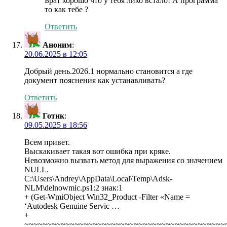
Брат хорошо что у тебя лихо встало! А программа
то как тебе ?
Ответить
Аноним
:
20.06.2025 в 12:05
Добрый день.2026.1 нормально становится а где
документ пояснения как устанавливать?
Ответить
Готик
:
09.05.2025 в 18:56
Всем привет.
Выскакивает такая вот ошибка при кряке.
Невозможно вызвать метод для выражения со значением
NULL.
C:\Users\Andrey\AppData\Local\Temp\Adsk-
NLM\delnowmic.ps1:2 знак:1
+ (Get-WmiObject Win32_Product -Filter «Name =
‘Autodesk Genuine Servic …
+
~~~~~~~~~~~~~~~~~~~~~~~~~~~~~~~~~~~~~~~~~~~~