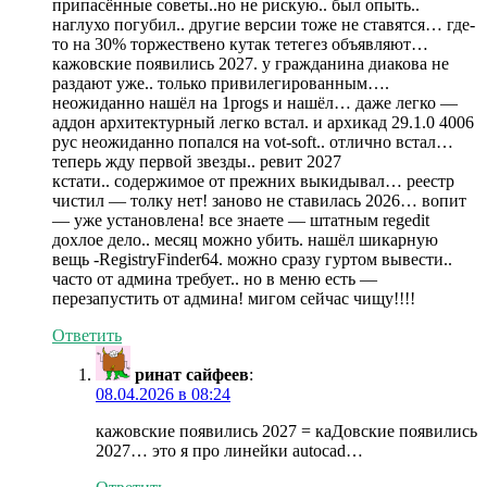
припасённые советы..но не рискую.. был опыть..
наглухо погубил.. другие версии тоже не ставятся… где-
то на 30% торжествено кутак тетегез объявляют…
кажовские появились 2027. у гражданина диакова не
раздают уже.. только привилегированным….
неожиданно нашёл на 1progs и нашёл… даже легко —
аддон архитектурный легко встал. и архикад 29.1.0 4006
рус неожиданно попался на vot-soft.. отлично встал…
теперь жду первой звезды.. ревит 2027
кстати.. содержимое от прежних выкидывал… реестр
чистил — толку нет! заново не ставилась 2026… вопит
— уже установлена! все знаете — штатным regedit
дохлое дело.. месяц можно убить. нашёл шикарную
вещь -RegistryFinder64. можно сразу гуртом вывести..
часто от админа требует.. но в меню есть —
перезапустить от админа! мигом сейчас чищу!!!!
Ответить
ринат сайфеев
:
08.04.2026 в 08:24
кажовские появились 2027 = каДовские появились
2027… это я про линейки autocad…