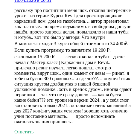
18.04.2026 в 20:31
расскажу про постигший меня шок. откопал интересные
уроки.. из серии: Курсы Revit для проектировщиков:
каркасный дом+дом из газобетона… автор презентовал
как платные.. но время неумолимо. в свободном доступе
нашёл. просто запросы делал. повылазило и наши тубы
и ютуба.. вот что было у автора: Что внутри
В комплект входят 3 курса общей стоимостью 34 400 ₽.
Если купить программу, то заплатите 19 200 ₽,
сэкономив 15 200 ₽. ….. легко откопал в тубах.. дзене…
начал с Мастер-класс | Каркасный дом в Revit..
прилежно ревит изучал.. легко пошла.. смотрю
комменты. вдруг шок.. один комент от девы — ринат! я
тебе на бустю 300 цалковых.. и где чо???… опупел! итак
ситуация кругом долбанутая в нашей бешеной
ублюдской помойке.. хоть и крепок духом.. иногда сдают
нервишки… так что не сразу дошло.. — какая бустя..
какие бабки??? эти уроки на версии 2024.. а у себя смог
восстановить только 2021.. остальные очень зашалили! а
для 2027 конфигурация устарела! хорошо хоть отлично
учил постоянно матчасть.. — просто вспоминать-
оживлять знания пришлось..
Ответить