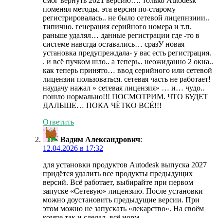
смог вернуть 2021 версию…. только Autodesk
поменял методы. эта версия по-старому
регистрировалась.. не было сетевой лицепнзиии..
типично. генерация серийного номера и т.п.
раньше удалял… данные регистрации где -то в
системе навсгда оставались… сразУ новая
установка предупреждала- у вас есть регистрация.
. и всё пучком шло.. а теперь.. неожиданно 2 окна..
как теперь принято… ввод серийного или сетевой
лицензии пользоваться. сетевая часть не работает!
наудачу нажал » сетевая лицензия» … и… чудо..
пошло нормально!!! ПОСМОТРИМ. ЧТО БУДЕТ
ДАЛЬШЕ… ПОКА ЧЁТКО ВСЁ!!!
Ответить
Вадим Александрович
:
12.04.2026 в 17:32
для установки продуктов Autodesk выпуска 2027
придётся удалить все продукты предыдущих
версий. Всё работает, выбирайте при первом
запуске «Сетевую» лицензию. После установки
можно доустановить предыдущие версии. При
этом можно не запускать «лекарство». На своём
компе так и сделал, всё норм.