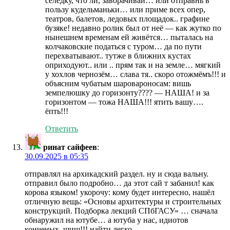
селёдку, что ли, заворачивай… или отправнь в
пользу кудельманьки… или приме всех опер,
театров, балетов, ледовых площадок.. графине
бузяке! недавно ролик был от неё — как жутко по
нынешнем временам ей живётся… пыталась на
колчаковские податься с туром… да по пути
перехватывают.. тутже в ближних кустах
оприходуют.. или .. прям так и на земле… мягкий
у хохлов чернозём… слава тя.. скоро отожмёмъ!!! и
объясним чубатым шаровароносам: вишь
земпелюшку до горизонту???? — НАША! и за
горизонтом — тожа НАША!!! ятить вашу….
ёпть!!!
Ответить
ринат сайфеев
:
30.09.2025 в 05:35
отправлял на архикадский раздел. ну и сюда вальну.
отправил было подробно… да этот сай т забанил! как
корова языком! укорочу: кому будет интересно, нашёл
отличную вещь: «Основы архитектуры и строительных
конструкций. Подборка лекций СПбГАСУ» … сначала
обнаружил на ютубе… а ютуба у нас, идиотов
конченых, шиш!!! найти легко.