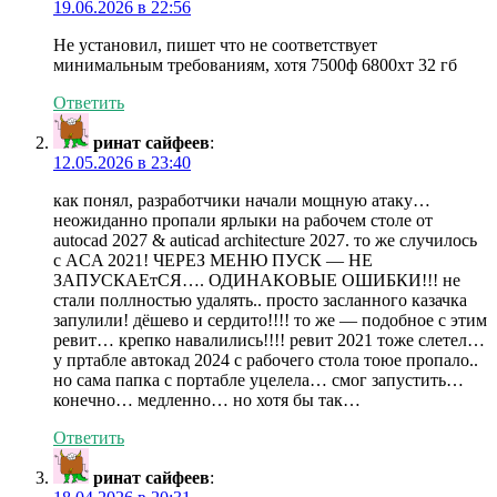
19.06.2026 в 22:56
Не установил, пишет что не соответствует
минимальным требованиям, хотя 7500ф 6800хт 32 гб
Ответить
ринат сайфеев
:
12.05.2026 в 23:40
как понял, разработчики начали мощную атаку…
неожиданно пропали ярлыки на рабочем столе от
autocad 2027 & auticad architecture 2027. то же случилось
с ACA 2021! ЧЕРЕЗ МЕНЮ ПУСК — НЕ
ЗАПУСКАЕтСЯ…. ОДИНАКОВЫЕ ОШИБКИ!!! не
стали поллностью удалять.. просто засланного казачка
запулили! дёшево и сердито!!!! то же — подобное с этим
ревит… крепко навалились!!!! ревит 2021 тоже слетел…
у пртабле автокад 2024 с рабочего стола тоюе пропало..
но сама папка с портабле уцелела… смог запустить…
конечно… медленно… но хотя бы так…
Ответить
ринат сайфеев
: