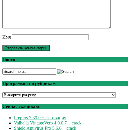
Имя
Поиск
Программы по рубрикам
Программы
по
рубрикам
Сейчас скачивают
Prepros 7.39.0 + активация
Valhalla VintageVerb 4.0.0.7 + crack
Shield Antivirus Pro 5.6.6 + crack