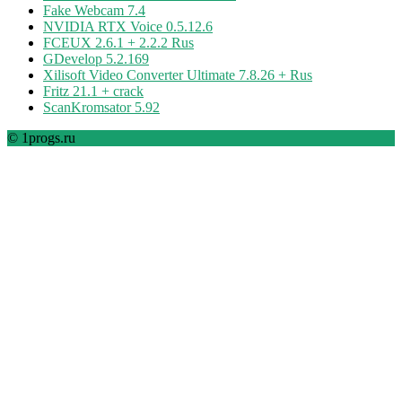
Fake Webcam 7.4
NVIDIA RTX Voice 0.5.12.6
FCEUX 2.6.1 + 2.2.2 Rus
GDevelop 5.2.169
Xilisoft Video Converter Ultimate 7.8.26 + Rus
Fritz 21.1 + crack
ScanKromsator 5.92
© 1progs.ru