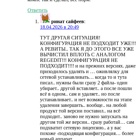
Ответить
ринат сайфеев
:
18.04.2026 в 20:49
ТУТ ДРУГАЯ СИТУАЦИЯ!
КОНФИГУРАЦИЯ НЕ ПОДХОДИТ УЖЕ!!!
А РЕВИТЫ.. ТАК Я ДО ЭТОГО ВСЕ УЖЕ
ВЫЧИСТИЛ ВПЛОТЬ С АНАЛОГОМ
REGEDIT!!! КОНФИГУРАЦИЯ НЕ
ПОДХОДИТ!!!! и на прежних версиях. даже
приходилось удалять и … оживлялку для
сетевой устанавливать… когда то и тута
писал.. нужны были сразу 2 файла- один
убирает.. другой вставляет.. а после пошли
всё в одном.. сам и удаляет.. но после
устанавливает.. и нет возмжности на этапе
удаления завершить.. вообще.. на любой
продукт той версии поставил.. на всё
подходит.. заново не нужно запускать на
другом той же версии.. сразу работай… сам
подхватит сетевую лицензию.. а у вас
похоже -подходящая конфигурация… более
новый аппарат..