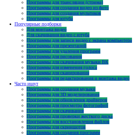
Программы для трансляции (стрима)
Программы для создания видео из фото
Программы для создания мультиков
Программы для ютуба
Популярные подборки
Для монтажа видео
Для скачивания видео с ютуба
Программы для записи видео с экрана компьютера
Программы для презентаций
Программы для удаления программ
Программы для рисования
Программы для скачивания музыки ВК
Программы для изменения голоса
Программы для сканирования
Программы для редактирования и монтажа видео
Часто ищут
Программы для создания музыки
Программы для 3D моделирования
Программы для обновления драйверов
Программы для просмотра фотографий
Программы для скачивания
Программы для проверки жесткого диска
Программы для восстановления файлов
Программы для скриншотов
Программы для создания программ