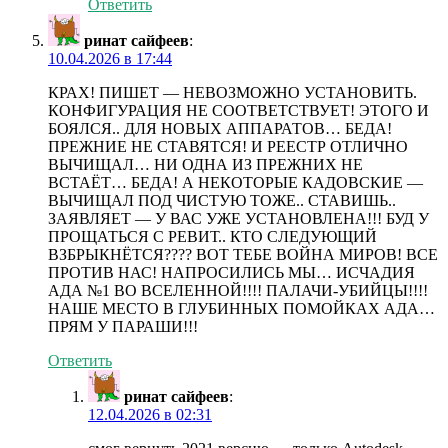
Ответить
ринат сайфеев
:
10.04.2026 в 17:44
КРАХ! ПИШЕТ — НЕВОЗМОЖНО УСТАНОВИТЬ.
КОНФИГУРАЦИЯ НЕ СООТВЕТСТВУЕТ! ЭТОГО И
БОЯЛСЯ.. ДЛЯ НОВЫХ АППАРАТОВ… БЕДА!
ПРЕЖНИЕ НЕ СТАВЯТСЯ! И РЕЕСТР ОТЛИЧНО
ВЫЧИЩАЛ… НИ ОДНА ИЗ ПРЕЖНИХ НЕ
ВСТАЁТ… БЕДА! А НЕКОТОРЫЕ КАДОВСКИЕ —
ВЫЧИЩАЛ ПОД ЧИСТУЮ ТОЖЕ.. СТАВИШЬ..
ЗАЯВЛЯЕТ — У ВАС УЖЕ УСТАНОВЛЕНА!!! БУД У
ПРОЩАТЬСЯ С РЕВИТ.. КТО СЛЕДУЮЩИЙ
ВЗБРЫКНЁТСЯ???? ВОТ ТЕБЕ ВОЙНА МИРОВ! ВСЕ
ПРОТИВ НАС! НАПРОСИЛИСЬ МЫ… ИСЧАДИЯ
АДА №1 ВО ВСЕЛЕННОЙ!!!! ПАЛАЧИ-УБИЙЦЫ!!!!
НАШЕ МЕСТО В ГЛУБИННЫХ ПОМОЙКАХ АДА…
ПРЯМ У ПАРАШИ!!!
Ответить
ринат сайфеев
:
12.04.2026 в 02:31