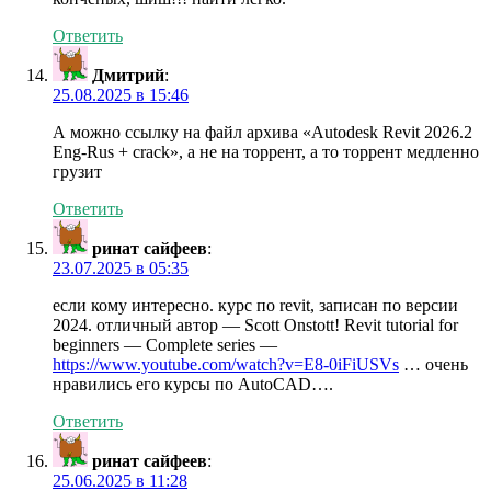
Ответить
Дмитрий
:
25.08.2025 в 15:46
А можно ссылку на файл архива «Autodesk Revit 2026.2
Eng-Rus + crack», а не на торрент, а то торрент медленно
грузит
Ответить
ринат сайфеев
:
23.07.2025 в 05:35
если кому интересно. курс по revit, записан по версии
2024. отличный автор — Scott Onstott! Revit tutorial for
beginners — Complete series —
https://www.youtube.com/watch?v=E8-0iFiUSVs
… очень
нравились его курсы по AutoCAD….
Ответить
ринат сайфеев
:
25.06.2025 в 11:28