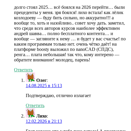
долго стоял 2025… всё боялся на 2026 перейти… были
прецеденты у меня. зря боялся! лихо встала! как лёлик
козлодоеву — буду бить сильно, но аккуратно!!! а
вообще то, хоть и назойливо.. совет хочу дать. заметил,
что среди всех авторов курсов наиболее эффективен
андрей шавва… полно бесплатного контента… и
вообще — загляните к нему … и будет у вас счастье! по
каким программам только нет. очень чётко даёт! на
платформе boosty выложил по nanoCAD (СПДС),
ренга… плата небольшая! так что, кому интерено —
обратите внимание! молодец, парень!
Ответить
Олег
:
14.08.2025 в 15:13
Подтверждаю, отлично излагает
Ответить
Лихо
:
12.02.2026 в 21:13