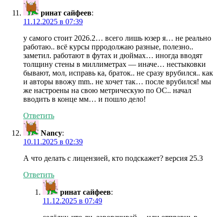
ринат сайфеев
:
11.12.2025 в 07:39
у самого стоит 2026.2… всего лишь юзер я… не реально
работаю.. всё курсы прродолжаю разные, полезно..
заметил. работают в футах и дюймах… иногда вводят
толщину стены в миллиметрах — иначе… нестыковки
бывают, мол, исправь ка, браток.. не сразу врубился.. как
и авторы ввожу mm.. не хочет так… после врубился! мы
же настроены на свою метрическую по ОС.. начал
вводить в конце мм… и пошло дело!
Ответить
Nancy
:
10.11.2025 в 02:39
А что делать с лицензией, кто подскажет? версия 25.3
Ответить
ринат сайфеев
:
11.12.2025 в 07:49