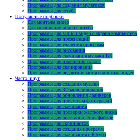
Программы для создания мультиков
Программы для ютуба
Популярные подборки
Для монтажа видео
Для скачивания видео с ютуба
Программы для записи видео с экрана компьютера
Программы для презентаций
Программы для удаления программ
Программы для рисования
Программы для скачивания музыки ВК
Программы для изменения голоса
Программы для сканирования
Программы для редактирования и монтажа видео
Часто ищут
Программы для создания музыки
Программы для 3D моделирования
Программы для обновления драйверов
Программы для просмотра фотографий
Программы для скачивания
Программы для проверки жесткого диска
Программы для восстановления файлов
Программы для скриншотов
Программы для создания программ
Программы для скачивания с Ютуба