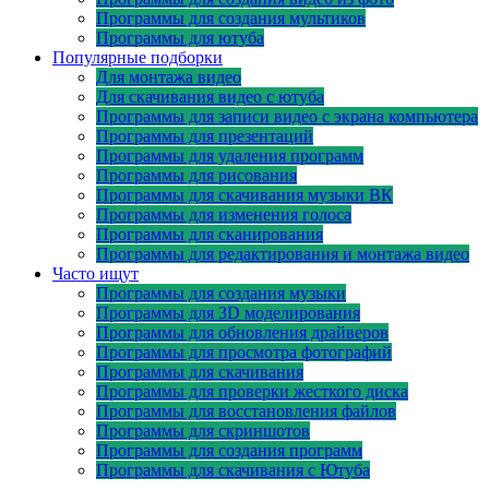
Программы для создания мультиков
Программы для ютуба
Популярные подборки
Для монтажа видео
Для скачивания видео с ютуба
Программы для записи видео с экрана компьютера
Программы для презентаций
Программы для удаления программ
Программы для рисования
Программы для скачивания музыки ВК
Программы для изменения голоса
Программы для сканирования
Программы для редактирования и монтажа видео
Часто ищут
Программы для создания музыки
Программы для 3D моделирования
Программы для обновления драйверов
Программы для просмотра фотографий
Программы для скачивания
Программы для проверки жесткого диска
Программы для восстановления файлов
Программы для скриншотов
Программы для создания программ
Программы для скачивания с Ютуба