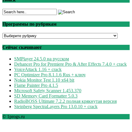
Программы по рубрикам
Программы
по
рубрикам
Сейчас скачивают
SMPlayer 24.5.0 на русском
Dehancer Pro for Premiere Pro & After Effects 7.4.0 + crack
VoiceAttack 1.16 + crack
PC Optimizer Pro 8.1.1.6 Rus + ключ
Nokia Monitor Test 1.10 x64 bit
Flame Painter Pro 4.1.5
Microsoft Safety Scanner 1.453.370
SD Memory Card Formatter 5.0.3
RadioBOSS Ultimate 7.2.2 полная крякнутая версия
Steinberg SpectraLayers Pro 13.0.10 + crack
© 1progs.ru