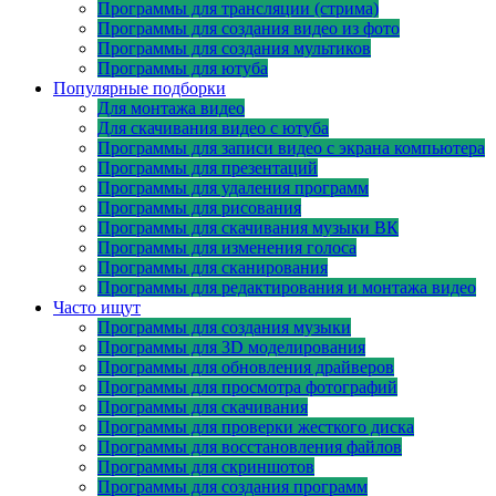
Программы для трансляции (стрима)
Программы для создания видео из фото
Программы для создания мультиков
Программы для ютуба
Популярные подборки
Для монтажа видео
Для скачивания видео с ютуба
Программы для записи видео с экрана компьютера
Программы для презентаций
Программы для удаления программ
Программы для рисования
Программы для скачивания музыки ВК
Программы для изменения голоса
Программы для сканирования
Программы для редактирования и монтажа видео
Часто ищут
Программы для создания музыки
Программы для 3D моделирования
Программы для обновления драйверов
Программы для просмотра фотографий
Программы для скачивания
Программы для проверки жесткого диска
Программы для восстановления файлов
Программы для скриншотов
Программы для создания программ