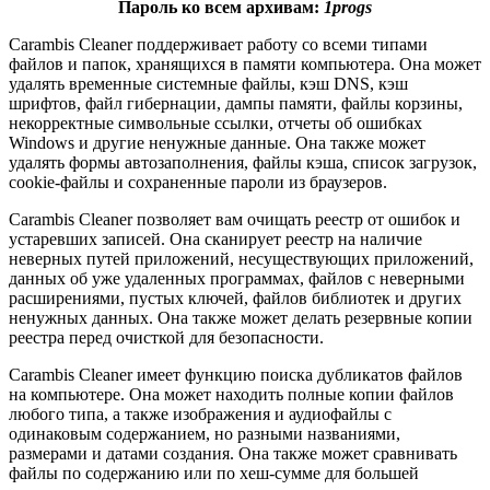
Пароль ко всем архивам:
1progs
Carambis Cleaner поддерживает работу со всеми типами
файлов и папок, хранящихся в памяти компьютера. Она может
удалять временные системные файлы, кэш DNS, кэш
шрифтов, файл гибернации, дампы памяти, файлы корзины,
некорректные символьные ссылки, отчеты об ошибках
Windows и другие ненужные данные. Она также может
удалять формы автозаполнения, файлы кэша, список загрузок,
cookie-файлы и сохраненные пароли из браузеров.
Carambis Cleaner позволяет вам очищать реестр от ошибок и
устаревших записей. Она сканирует реестр на наличие
неверных путей приложений, несуществующих приложений,
данных об уже удаленных программах, файлов с неверными
расширениями, пустых ключей, файлов библиотек и других
ненужных данных. Она также может делать резервные копии
реестра перед очисткой для безопасности.
Carambis Cleaner имеет функцию поиска дубликатов файлов
на компьютере. Она может находить полные копии файлов
любого типа, а также изображения и аудиофайлы с
одинаковым содержанием, но разными названиями,
размерами и датами создания. Она также может сравнивать
файлы по содержанию или по хеш-сумме для большей