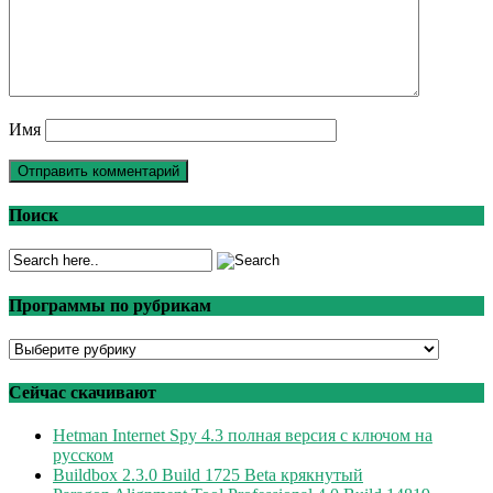
Имя
Поиск
Программы по рубрикам
Программы
по
рубрикам
Сейчас скачивают
Hetman Internet Spy 4.3 полная версия с ключом на
русском
Buildbox 2.3.0 Build 1725 Beta крякнутый