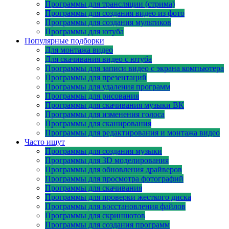
Программы для трансляции (стрима)
Программы для создания видео из фото
Программы для создания мультиков
Программы для ютуба
Популярные подборки
Для монтажа видео
Для скачивания видео с ютуба
Программы для записи видео с экрана компьютера
Программы для презентаций
Программы для удаления программ
Программы для рисования
Программы для скачивания музыки ВК
Программы для изменения голоса
Программы для сканирования
Программы для редактирования и монтажа видео
Часто ищут
Программы для создания музыки
Программы для 3D моделирования
Программы для обновления драйверов
Программы для просмотра фотографий
Программы для скачивания
Программы для проверки жесткого диска
Программы для восстановления файлов
Программы для скриншотов
Программы для создания программ