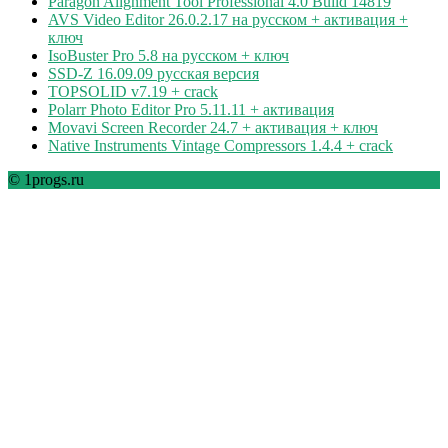
Paragon Alignment Tool Professional 4.0 Build 14819
AVS Video Editor 26.0.2.17 на русском + активация +
ключ
IsoBuster Pro 5.8 на русском + ключ
SSD-Z 16.09.09 русская версия
TOPSOLID v7.19 + crack
Polarr Photo Editor Pro 5.11.11 + активация
Movavi Screen Recorder 24.7 + активация + ключ
Native Instruments Vintage Compressors 1.4.4 + crack
© 1progs.ru