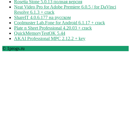
Rosetta Stone 5.0.13 полная версия
Neat Video Pro for Adobe Premiere 6.0.5 / for DaVinci
Resolve 6.1.3 + crack
ShareIT 4.0.6.177 на русском
Coolmuster Lab.Fone for Android 6.1.17 + crack
Plate n Sheet Professional 4.20.03 + crack
QuickMemoryTestOK 5.44
AKAI Professional MPC 2.12.2 + key
© 1progs.ru