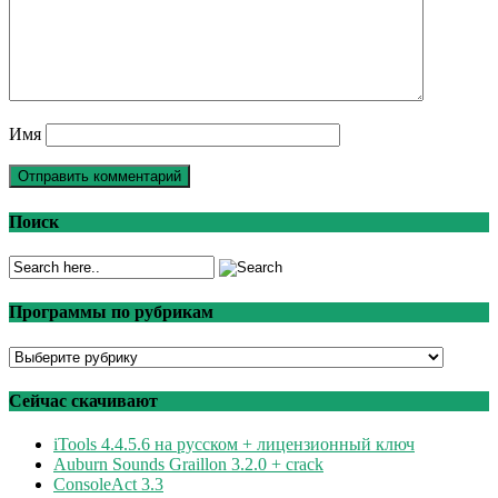
Имя
Поиск
Программы по рубрикам
Программы
по
рубрикам
Сейчас скачивают
iTools 4.4.5.6 на русском + лицензионный ключ
Auburn Sounds Graillon 3.2.0 + crack
ConsoleAct 3.3