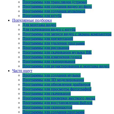
Программы для трансляции (стрима)
Программы для создания видео из фото
Программы для создания мультиков
Программы для ютуба
Популярные подборки
Для монтажа видео
Для скачивания видео с ютуба
Программы для записи видео с экрана компьютера
Программы для презентаций
Программы для удаления программ
Программы для рисования
Программы для скачивания музыки ВК
Программы для изменения голоса
Программы для сканирования
Программы для редактирования и монтажа видео
Часто ищут
Программы для создания музыки
Программы для 3D моделирования
Программы для обновления драйверов
Программы для просмотра фотографий
Программы для скачивания
Программы для проверки жесткого диска
Программы для восстановления файлов
Программы для скриншотов
Программы для создания программ