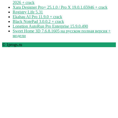
2026 + crack
Xara Designer Pro+ 25.1.0 / Pro X 19.0.1.65946 + crack
Registry Life 5.31
Ekahau AI Pro 11.9.0 + crack
Black NotePad 3.0.0.2 + crack
Longtion AutoRun Pro Enterprise 15.9.0.490
Sweet Home 3D 7.6.8.1605 на русском полная версия +
модели
© 1progs.ru