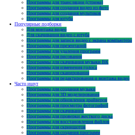
Программы для трансляции (стрима)
Программы для создания видео из фото
Программы для создания мультиков
Программы для ютуба
Популярные подборки
Для монтажа видео
Для скачивания видео с ютуба
Программы для записи видео с экрана компьютера
Программы для презентаций
Программы для удаления программ
Программы для рисования
Программы для скачивания музыки ВК
Программы для изменения голоса
Программы для сканирования
Программы для редактирования и монтажа видео
Часто ищут
Программы для создания музыки
Программы для 3D моделирования
Программы для обновления драйверов
Программы для просмотра фотографий
Программы для скачивания
Программы для проверки жесткого диска
Программы для восстановления файлов
Программы для скриншотов
Программы для создания программ