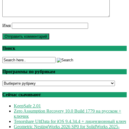
Имя
Поиск
Программы по рубрикам
Программы
по
рубрикам
Сейчас скачивают
KeepSafe 2.01
Zero Assumption Recovery 10.0 Build 1779 на русском +
ключик
Tenorshare UltData for iOS 9.4.34.4 + лицензионный ключ
Geometric NestingWorks 2026 SP0 for SolidWorks 2025-