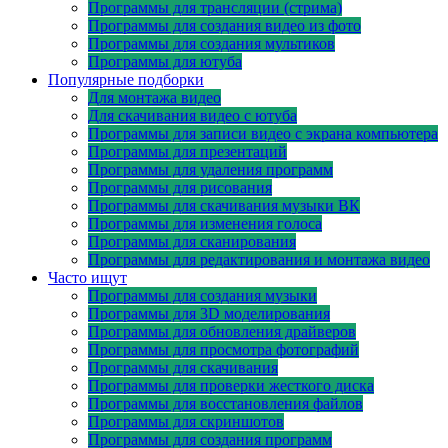
Программы для трансляции (стрима)
Программы для создания видео из фото
Программы для создания мультиков
Программы для ютуба
Популярные подборки
Для монтажа видео
Для скачивания видео с ютуба
Программы для записи видео с экрана компьютера
Программы для презентаций
Программы для удаления программ
Программы для рисования
Программы для скачивания музыки ВК
Программы для изменения голоса
Программы для сканирования
Программы для редактирования и монтажа видео
Часто ищут
Программы для создания музыки
Программы для 3D моделирования
Программы для обновления драйверов
Программы для просмотра фотографий
Программы для скачивания
Программы для проверки жесткого диска
Программы для восстановления файлов
Программы для скриншотов
Программы для создания программ