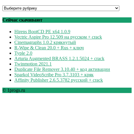
Программы
по
рубрикам
Сейчас скачивают
Hirens BootCD PE x64 1.0.9
Vectric Aspire Pro 12.509 на русском + crack
Cinemagraphs 1.0.2 крякнутый
R-Wipe & Clean 20.0 + Rus + ключ
Typle 2.0
Arturia Augmented BRASS 1.2.1.5024 + crack
Twinmotion 2021.1
Duplicate File Remover 3.10.40 + код активации
Sparkol VideoScribe Pro 3.7.3103 + кряк
Affinity Publisher 2.6.5.3782 русский + crack
© 1progs.ru