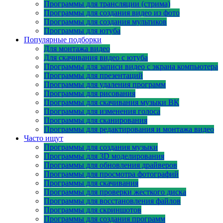
Программы для трансляции (стрима)
Программы для создания видео из фото
Программы для создания мультиков
Программы для ютуба
Популярные подборки
Для монтажа видео
Для скачивания видео с ютуба
Программы для записи видео с экрана компьютера
Программы для презентаций
Программы для удаления программ
Программы для рисования
Программы для скачивания музыки ВК
Программы для изменения голоса
Программы для сканирования
Программы для редактирования и монтажа видео
Часто ищут
Программы для создания музыки
Программы для 3D моделирования
Программы для обновления драйверов
Программы для просмотра фотографий
Программы для скачивания
Программы для проверки жесткого диска
Программы для восстановления файлов
Программы для скриншотов
Программы для создания программ