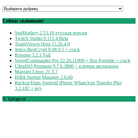
Программы
по
рубрикам
Сейчас скачивают
SeaMonkey 2.53.16 русская версия
Twitch Studio 0.112.4 Beta
TeamViewer Host 15.26.4.0
Jetico BestCrypt 9.08.9.5 + crack
Renoise 3.2.1 Full
SpeedCommander Pro 22.20.11900 + Rus Portable + crack
UltraISO Premium 9.7.6.3860 + ключик активации
Manjaro Linux 21.3.7
HiBit Startup Manager 2.6.60
BackupTrans Android iPhone WhatsApp Transfer Plus
3.2.182 + key
© 1progs.ru