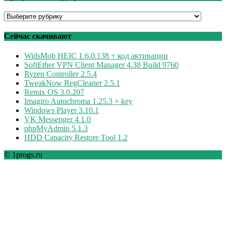
Программы
по
рубрикам
Сейчас скачивают
WidsMob HEIC 1.6.0.138 + код активации
SoftEther VPN Client Manager 4.38 Build 9760
Ryzen Controller 2.5.4
TweakNow RegCleaner 2.5.1
Remix OS 3.0.207
Imagiro Autochroma 1.25.3 + key
Windows Player 3.10.1
VK Messenger 4.1.0
phpMyAdmin 5.1.3
HDD Capacity Restore Tool 1.2
© 1progs.ru