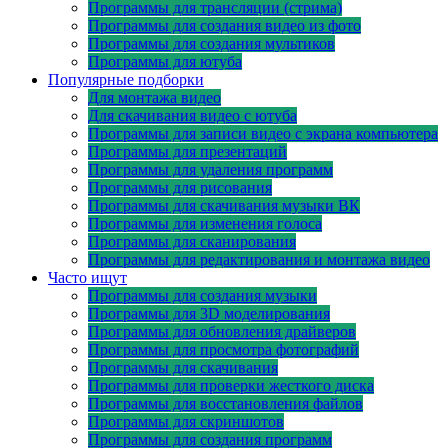
Программы для трансляции (стрима)
Программы для создания видео из фото
Программы для создания мультиков
Программы для ютуба
Популярные подборки
Для монтажа видео
Для скачивания видео с ютуба
Программы для записи видео с экрана компьютера
Программы для презентаций
Программы для удаления программ
Программы для рисования
Программы для скачивания музыки ВК
Программы для изменения голоса
Программы для сканирования
Программы для редактирования и монтажа видео
Часто ищут
Программы для создания музыки
Программы для 3D моделирования
Программы для обновления драйверов
Программы для просмотра фотографий
Программы для скачивания
Программы для проверки жесткого диска
Программы для восстановления файлов
Программы для скриншотов
Программы для создания программ