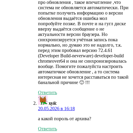
про обновления , такое впечатление ,что
система не обновляется автоматически. При
попытке получить информацию о версии
обновления выдаётся ошибка мол
попробуйте позже. В почте и на гугл диске
вверху выдаётся сообщение о не
актуальности версии браузера. Но
синхронизируется учётная запись пока
нормально, но думаю это не надолго, т.к.
перед этим пробовал версию 72.4.61
(Developer Build-neverware) developer-build
chromeover64 и она не синхронизировалась
вообще. Помогите пожалуйста настроить
автоматичкое обновление , а то система
интересная не хочется расставаться по такой
банальной причине 🙂 !!!
Ответить
хуй
:
20.05.2026 в 16:18
а какой пороль от архива?
Ответить