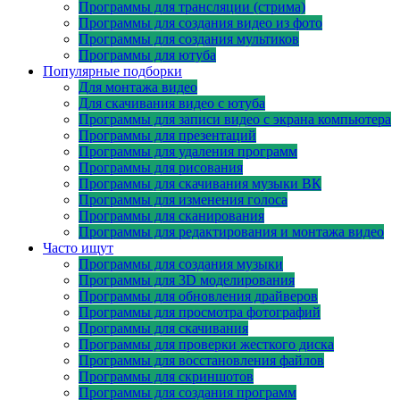
Программы для трансляции (стрима)
Программы для создания видео из фото
Программы для создания мультиков
Программы для ютуба
Популярные подборки
Для монтажа видео
Для скачивания видео с ютуба
Программы для записи видео с экрана компьютера
Программы для презентаций
Программы для удаления программ
Программы для рисования
Программы для скачивания музыки ВК
Программы для изменения голоса
Программы для сканирования
Программы для редактирования и монтажа видео
Часто ищут
Программы для создания музыки
Программы для 3D моделирования
Программы для обновления драйверов
Программы для просмотра фотографий
Программы для скачивания
Программы для проверки жесткого диска
Программы для восстановления файлов
Программы для скриншотов
Программы для создания программ