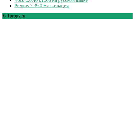
Voco 2.0.464.1268 на русском языке
Prepros 7.39.0 + активация
© 1progs.ru