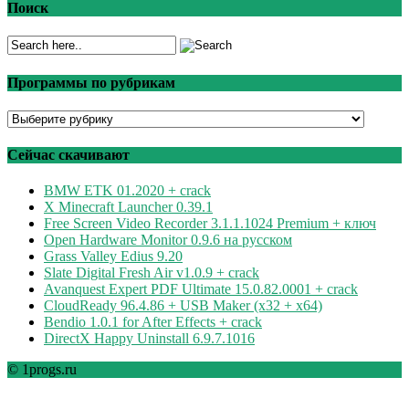
Поиск
Программы по рубрикам
Программы
по
рубрикам
Сейчас скачивают
BMW ETK 01.2020 + crack
X Minecraft Launcher 0.39.1
Free Screen Video Recorder 3.1.1.1024 Premium + ключ
Open Hardware Monitor 0.9.6 на русском
Grass Valley Edius 9.20
Slate Digital Fresh Air v1.0.9 + crack
Avanquest Expert PDF Ultimate 15.0.82.0001 + crack
CloudReady 96.4.86 + USB Maker (x32 + x64)
Bendio 1.0.1 for After Effects + crack
DirectX Happy Uninstall 6.9.7.1016
© 1progs.ru