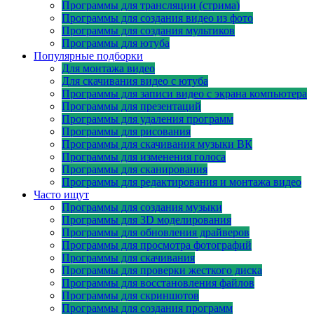
Программы для трансляции (стрима)
Программы для создания видео из фото
Программы для создания мультиков
Программы для ютуба
Популярные подборки
Для монтажа видео
Для скачивания видео с ютуба
Программы для записи видео с экрана компьютера
Программы для презентаций
Программы для удаления программ
Программы для рисования
Программы для скачивания музыки ВК
Программы для изменения голоса
Программы для сканирования
Программы для редактирования и монтажа видео
Часто ищут
Программы для создания музыки
Программы для 3D моделирования
Программы для обновления драйверов
Программы для просмотра фотографий
Программы для скачивания
Программы для проверки жесткого диска
Программы для восстановления файлов
Программы для скриншотов
Программы для создания программ