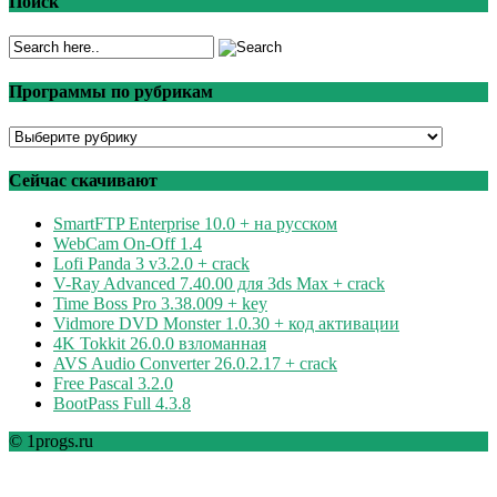
Поиск
Программы по рубрикам
Программы
по
рубрикам
Сейчас скачивают
SmartFTP Enterprise 10.0 + на русском
WebCam On-Off 1.4
Lofi Panda 3 v3.2.0 + crack
V-Ray Advanced 7.40.00 для 3ds Max + crack
Time Boss Pro 3.38.009 + key
Vidmore DVD Monster 1.0.30 + код активации
4K Tokkit 26.0.0 взломанная
AVS Audio Converter 26.0.2.17 + crack
Free Pascal 3.2.0
BootPass Full 4.3.8
© 1progs.ru