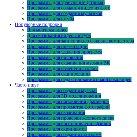
Программы для трансляции (стрима)
Программы для создания видео из фото
Программы для создания мультиков
Программы для ютуба
Популярные подборки
Для монтажа видео
Для скачивания видео с ютуба
Программы для записи видео с экрана компьютера
Программы для презентаций
Программы для удаления программ
Программы для рисования
Программы для скачивания музыки ВК
Программы для изменения голоса
Программы для сканирования
Программы для редактирования и монтажа видео
Часто ищут
Программы для создания музыки
Программы для 3D моделирования
Программы для обновления драйверов
Программы для просмотра фотографий
Программы для скачивания
Программы для проверки жесткого диска
Программы для восстановления файлов
Программы для скриншотов
Программы для создания программ