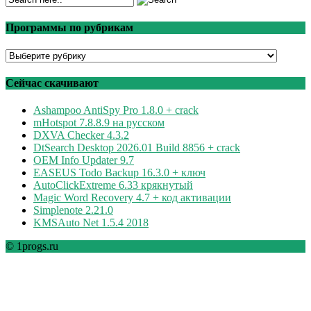
Программы по рубрикам
Программы
по
рубрикам
Сейчас скачивают
Ashampoo AntiSpy Pro 1.8.0 + crack
mHotspot 7.8.8.9 на русском
DXVA Checker 4.3.2
DtSearch Desktop 2026.01 Build 8856 + crack
OEM Info Updater 9.7
EASEUS Todo Backup 16.3.0 + ключ
AutoClickExtreme 6.33 крякнутый
Magic Word Recovery 4.7 + код активации
Simplenote 2.21.0
KMSAuto Net 1.5.4 2018
© 1progs.ru