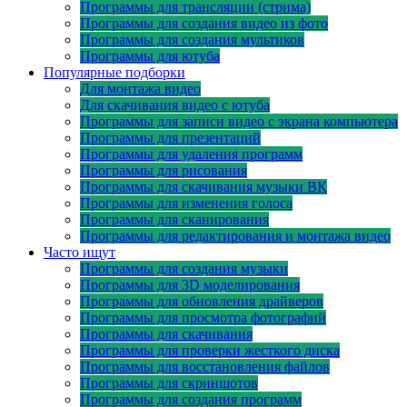
Программы для трансляции (стрима)
Программы для создания видео из фото
Программы для создания мультиков
Программы для ютуба
Популярные подборки
Для монтажа видео
Для скачивания видео с ютуба
Программы для записи видео с экрана компьютера
Программы для презентаций
Программы для удаления программ
Программы для рисования
Программы для скачивания музыки ВК
Программы для изменения голоса
Программы для сканирования
Программы для редактирования и монтажа видео
Часто ищут
Программы для создания музыки
Программы для 3D моделирования
Программы для обновления драйверов
Программы для просмотра фотографий
Программы для скачивания
Программы для проверки жесткого диска
Программы для восстановления файлов
Программы для скриншотов
Программы для создания программ