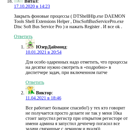
Витал
:
17.10.2020 в 14:23
Закрыть фоновые процессы ( DTShellHlp.exe DAEMON
Tools Shell Extensions Helper , DiscSoftBusServicePro.exe
Disc Soft Bus Service Pro ) и нажать Register . И все ok .
Ответить
ЮзерДаймонд
:
10.01.2021 в 20:54
Для особо одаренных надо отметить, что процессы
на десятке нужно смотреть в «подробно» в
диспетчере задач, при включенном патче
Ответить
Виктор
:
11.04.2021 в 18:46
Все работает большое спасибо!) у тех кто говорит
не получается просто делаете не так у меня 10ка
стоит запустил регистр при открытом регисторе от
имени админа я запустил дечпечер погасил все
задачи связанные с деманом и вуаля))