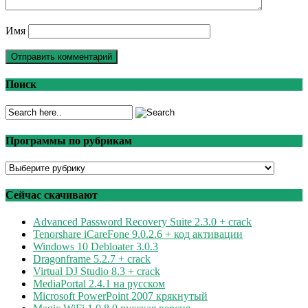
Имя
Поиск
Программы по рубрикам
Программы
по
рубрикам
Сейчас скачивают
Advanced Password Recovery Suite 2.3.0 + crack
Tenorshare iCareFone 9.0.2.6 + код активации
Windows 10 Debloater 3.0.3
Dragonframe 5.2.7 + crack
Virtual DJ Studio 8.3 + crack
MediaPortal 2.4.1 на русском
Microsoft PowerPoint 2007 крякнутый