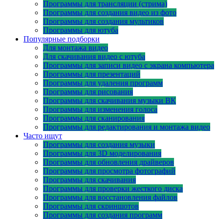
Программы для трансляции (стрима)
Программы для создания видео из фото
Программы для создания мультиков
Программы для ютуба
Популярные подборки
Для монтажа видео
Для скачивания видео с ютуба
Программы для записи видео с экрана компьютера
Программы для презентаций
Программы для удаления программ
Программы для рисования
Программы для скачивания музыки ВК
Программы для изменения голоса
Программы для сканирования
Программы для редактирования и монтажа видео
Часто ищут
Программы для создания музыки
Программы для 3D моделирования
Программы для обновления драйверов
Программы для просмотра фотографий
Программы для скачивания
Программы для проверки жесткого диска
Программы для восстановления файлов
Программы для скриншотов
Программы для создания программ