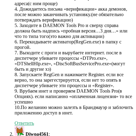
адреса(с ним проще)
4. Дожидаетесь письма «верификации» акка демонов,
после можно заканчивать установку.(не обязательно
потверждать верификацию)
5. Заходите в DAEMON Tools Pro и сверху справа
должна быть надпись «пробная версия…3 дня…» или
что то типа того(это важно для активации)
6. Перекидываете активатор(RegGen.exe) в папку с
прогой.
7. Выходите с проги и вырубаете интернет. после в
диспетчере убиваете процессы «DTPro.exe»,
«DTShellHlp.exe», «DiscSoftBusServicePro.exe»(могут
быть и другие хз)
8. Запускаете RegGen и нажимаете Register. если все
верно, то она зарегестрируется, если нет то опять в
диспетчере убиваете эти процессы и «Register».
9. Врубаем инет и проверяем DAEMON Tools Pro(в
Опциях). если написанно «оплаченная лицензия» то все
успешно
10.По желанию можно залезть в Брандмауэр и заблочить
приложению доступ в инет.
Ответить
Diwoa4561
: