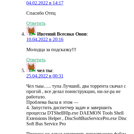
04.02.2022 в 14:17
Спасибо Отец
Ответить
Ивгений Всесяко Онов
:
10.04.2022 в 20:16
Молодца за подсказку!!!
Ответить
чел ты
:
25.04.2022 в 00:31
Чел тыы….. тупа Лучший, два торрента скачал с
прогой , все делал поинструкции, ни-хе-ра не
работало.
Проблема была в этом —
4. Запустить диспетчер задач и завершить
процессы DTShellHlp.exe DAEMON Tools Shell
Extensions Helper , DiscSoftBusServicePro.exe Disc
Soft Bus Service Pro
Процесс не давал завершить регистрацию файла