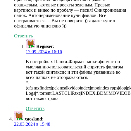
оранжевым, котовые проекты зеленым. Превью
картинок и видео по пробелу — песня! Синхронизация
папок. Автоперименование кучи файлов. Все
настраиваеться…. Вы не поверите )) я даже купил
офицальную лицензию )))
Ответить
Regisser
:
17.09.2024 в 16:16
В настройках Папки-Формат папки-формат по
умолчанию-пользовательский спрятать фильтры
вот такой синтаксис и эти файлы указанные во
всех папках не отображаються.
*.
(cfa|mxfindex|pek|msdkvideoindex|mpgindex|rpps|dop|p
Logs|*.torrent|LASTCLIP.txt|INDEX.BDM|MOVIEOB
вот такая строка
Ответить
xaosland
:
22.03.2024 в 15:48