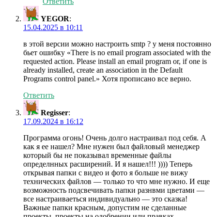
Ответить
YEGOR
:
15.04.2025 в 10:11
в этой версии можно настроить smtp ? у меня постоянно
бьет ошибку «There is no email program associated with the
requested action. Please install an email program or, if one is
already installed, create an association in the Default
Programs control panel.» Хотя прописано все верно.
Ответить
Regisser
:
17.09.2024 в 16:12
Программа огонь! Очень долго настраивал под себя. А
как я ее нашел? Мне нужен был файловый менеджер
который бы не показывал временные файлы
определнных расширений. И я нашел!!! )))) Теперь
открывая папки с видео и фото я больше не вижу
технических файлов — только то что мне нужно. И еще
возможность подсвечивать папки разнвми цветами —
все настраиваеться индивидуально — это сказка!
Важные папки красным, допустим не сделанные
проекты, проекты на одобрении или правках —