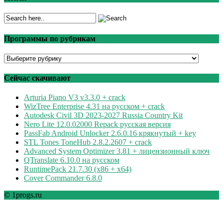
Программы по рубрикам
Программы
по
рубрикам
Сейчас скачивают
Arturia Piano V3 v3.3.0 + crack
WizTree Enterprise 4.31 на русском + crack
Autodesk Civil 3D 2023-2027 Russia Country Kit
Nero Lite 12.0.02000 Repack русская версия
PassFab Android Unlocker 2.6.0.16 крякнутый + key
STL Tones ToneHub 2.8.2.2607 + crack
Advanced System Optimizer 3.81 + лицензионный ключ
QTranslate 6.10.0 на русском
RuntimePack 21.7.30 (x86 + x64)
Cover Commander 6.8.0
© 1progs.ru