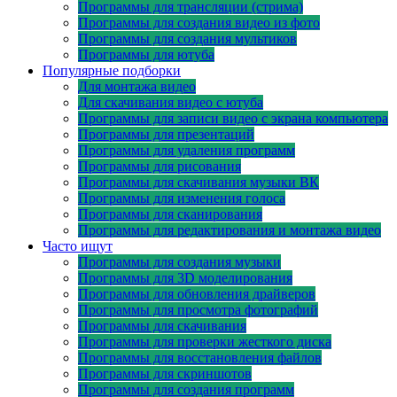
Программы для трансляции (стрима)
Программы для создания видео из фото
Программы для создания мультиков
Программы для ютуба
Популярные подборки
Для монтажа видео
Для скачивания видео с ютуба
Программы для записи видео с экрана компьютера
Программы для презентаций
Программы для удаления программ
Программы для рисования
Программы для скачивания музыки ВК
Программы для изменения голоса
Программы для сканирования
Программы для редактирования и монтажа видео
Часто ищут
Программы для создания музыки
Программы для 3D моделирования
Программы для обновления драйверов
Программы для просмотра фотографий
Программы для скачивания
Программы для проверки жесткого диска
Программы для восстановления файлов
Программы для скриншотов
Программы для создания программ