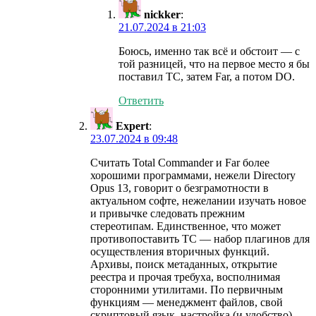
nickker
:
21.07.2024 в 21:03
Боюсь, именно так всё и обстоит — с
той разницей, что на первое место я бы
поставил ТС, затем Far, а потом DO.
Ответить
Expert
:
23.07.2024 в 09:48
Считать Total Commander и Far более
хорошими программами, нежели Directory
Opus 13, говорит о безграмотности в
актуальном софте, нежелании изучать новое
и привычке следовать прежним
стереотипам. Единственное, что может
противопоставить TC — набор плагинов для
осуществления вторичных функций.
Архивы, поиск метаданных, открытие
реестра и прочая требуха, восполнимая
сторонними утилитами. По первичным
функциям — менеджмент файлов, свой
скриптовый язык, настройка (и удобство)