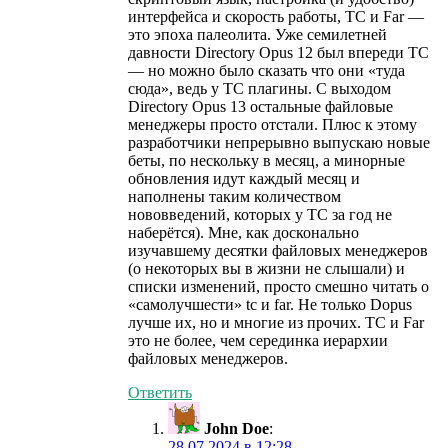
интерфейса и скорость работы, TC и Far —
это эпоха палеолита. Уже семилетней
давности Directory Opus 12 был впереди TC
— но можно было сказать что они «туда
сюда», ведь у TC плагины. С выходом
Directory Opus 13 остальные файловые
менеджеры просто отстали. Плюс к этому
разработчики непрерывно выпускаю новые
беты, по нескольку в месяц, а минорные
обновления идут каждый месяц и
наполнены таким количеством
нововведений, которых у TC за год не
наберётся). Мне, как досконально
изучавшему десятки файловых менеджеров
(о некоторых вы в жизни не слышали) и
списки изменений, просто смешно читать о
«самолучшести» tc и far. Не только Dopus
лучше их, но и многие из прочих. TC и Far
это не более, чем серединка иерархии
файловых менеджеров.
Ответить
John Doe
:
28.07.2024 в 12:28