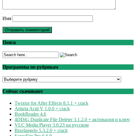
Имя
Поиск
Программы по рубрикам
Программы
по
рубрикам
Сейчас скачивают
Twixtor for After Effects 8.1.1 + crack
Arturia Acid V 1.0.0 + crack
BookReader 4.6
4DDiG Duplicate File Deleter 3.1.2.0 + активация и ключ
VLC Media Player 3.0.23 на русском
Bixelangelo 5.3.2.0 + crack
SonicFire Pro 6.6.9