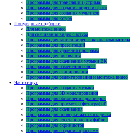
Программы для трансляции (стрима)
Программы для создания видео из фото
Программы для создания мультиков
Программы для ютуба
Популярные подборки
Для монтажа видео
Для скачивания видео с ютуба
Программы для записи видео с экрана компьютера
Программы для презентаций
Программы для удаления программ
Программы для рисования
Программы для скачивания музыки ВК
Программы для изменения голоса
Программы для сканирования
Программы для редактирования и монтажа видео
Часто ищут
Программы для создания музыки
Программы для 3D моделирования
Программы для обновления драйверов
Программы для просмотра фотографий
Программы для скачивания
Программы для проверки жесткого диска
Программы для восстановления файлов
Программы для скриншотов
Программы для создания программ