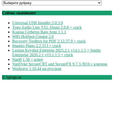
Программы
по
рубрикам
Сейчас скачивают
Universal USB Installer 2.0.3.9
Togu Audio Line TAL-Drum 2.9.8 + crack
Kuassa Cerberus Bass Amp 1.1.1
WiFi HotSpot Creator 2.0
Recovery Toolbox for PDF 2.12.37.0 + crack
Imagiro Piano 2.2.313 + crack
Luxion Keyshot Enteprise 2025.2.1 v14.1.1.5 + Studio
Enterprise 2026.2.1 v15.1.1.5 + crack
Start8 1.56 + ключ
VanDyke SecureCRT and SecureFX 9.7.3.3916 с ключом
Workrave 1.10.44 на русском
© 1progs.ru