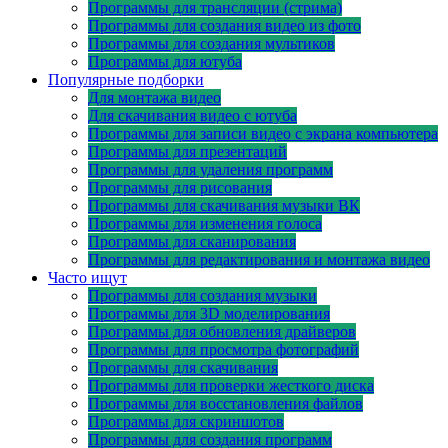
Программы для трансляции (стрима)
Программы для создания видео из фото
Программы для создания мультиков
Программы для ютуба
Популярные подборки
Для монтажа видео
Для скачивания видео с ютуба
Программы для записи видео с экрана компьютера
Программы для презентаций
Программы для удаления программ
Программы для рисования
Программы для скачивания музыки ВК
Программы для изменения голоса
Программы для сканирования
Программы для редактирования и монтажа видео
Часто ищут
Программы для создания музыки
Программы для 3D моделирования
Программы для обновления драйверов
Программы для просмотра фотографий
Программы для скачивания
Программы для проверки жесткого диска
Программы для восстановления файлов
Программы для скриншотов
Программы для создания программ