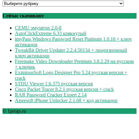
Программы
по
рубрикам
Сейчас скачивают
CEMU эмулятор 2.0-8
AutoClickExtreme 6.33 крякнутый
imyPass Windows Password Reset Platinum 1.0.16 + ключ
активации
TweakBit Driver Updater 2.2.4.56134 + лицензионный
ключ активации
Freemake Video Downloader Premium 3.8.2.29 на русском
+ ключик
EximiousSoft Logo Designer Pro 5.24 русская версия +
crack
STDU Viewer 1.6.375 русская версия
Cisco Packet Tracer 8.2.1 русская версия + crack
RAR Password Cracker Expert 2.14
Aiseesoft iPhone Unlocker 2.1.68 + код активации
© 1progs.ru