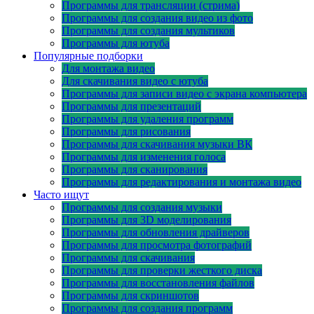
Программы для трансляции (стрима)
Программы для создания видео из фото
Программы для создания мультиков
Программы для ютуба
Популярные подборки
Для монтажа видео
Для скачивания видео с ютуба
Программы для записи видео с экрана компьютера
Программы для презентаций
Программы для удаления программ
Программы для рисования
Программы для скачивания музыки ВК
Программы для изменения голоса
Программы для сканирования
Программы для редактирования и монтажа видео
Часто ищут
Программы для создания музыки
Программы для 3D моделирования
Программы для обновления драйверов
Программы для просмотра фотографий
Программы для скачивания
Программы для проверки жесткого диска
Программы для восстановления файлов
Программы для скриншотов
Программы для создания программ