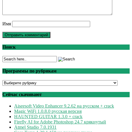
Имя
Поиск
Программы по рубрикам
Программы
по
рубрикам
Сейчас скачивают
Aiseesoft Video Enhancer 9.2.62 на русском + crack
Magic WiFi 1.0.8.0 русская версия
HAUNTED GUITAR 1.3.0 + crack
Firefly AI for Adobe Photoshop 24.7 крякнутый
Atmel Studio 7.0.1931