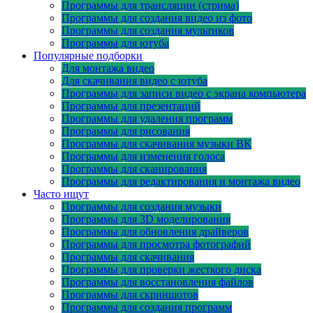
Программы для трансляции (стрима)
Программы для создания видео из фото
Программы для создания мультиков
Программы для ютуба
Популярные подборки
Для монтажа видео
Для скачивания видео с ютуба
Программы для записи видео с экрана компьютера
Программы для презентаций
Программы для удаления программ
Программы для рисования
Программы для скачивания музыки ВК
Программы для изменения голоса
Программы для сканирования
Программы для редактирования и монтажа видео
Часто ищут
Программы для создания музыки
Программы для 3D моделирования
Программы для обновления драйверов
Программы для просмотра фотографий
Программы для скачивания
Программы для проверки жесткого диска
Программы для восстановления файлов
Программы для скриншотов
Программы для создания программ