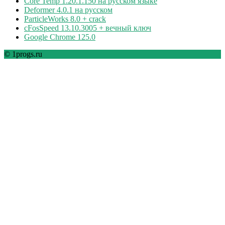
Core Temp 1.20.1.150 на русском языке
Deformer 4.0.1 на русском
ParticleWorks 8.0 + crack
cFosSpeed 13.10.3005 + вечный ключ
Google Chrome 125.0
© 1progs.ru