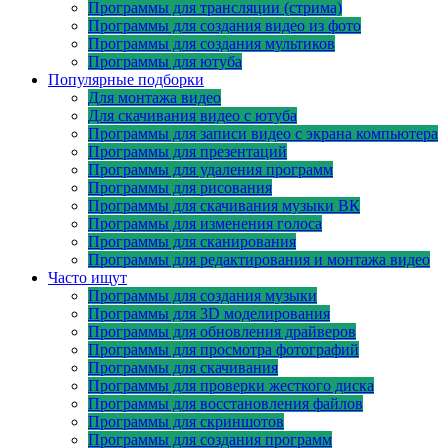
Программы для трансляции (стрима)
Программы для создания видео из фото
Программы для создания мультиков
Программы для ютуба
Популярные подборки
Для монтажа видео
Для скачивания видео с ютуба
Программы для записи видео с экрана компьютера
Программы для презентаций
Программы для удаления программ
Программы для рисования
Программы для скачивания музыки ВК
Программы для изменения голоса
Программы для сканирования
Программы для редактирования и монтажа видео
Часто ищут
Программы для создания музыки
Программы для 3D моделирования
Программы для обновления драйверов
Программы для просмотра фотографий
Программы для скачивания
Программы для проверки жесткого диска
Программы для восстановления файлов
Программы для скриншотов
Программы для создания программ