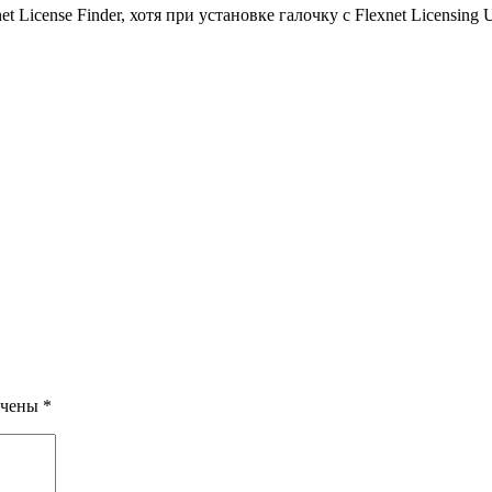
icense Finder, хотя при установке галочку с Flexnet Licensing Uti
ечены
*