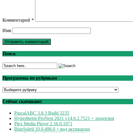
Комментарий
*
Имя
Поиск
Программы по рубрикам
Программы
по
рубрикам
Сейчас скачивают
PascalABC 3.8.3 Build 3235
Hypertherm ProNest 2021 v14.0.2.7521 + лицензия
Plex Media Player 2.56.0.1071
BlueSoleil 10.0.498.0 + код активации