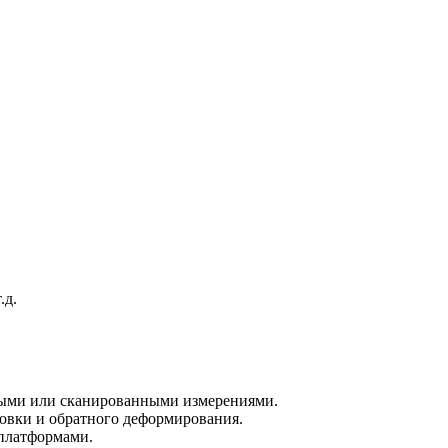
.д.
нными или сканированными измерениями.
повки и обратного деформирования.
 платформами.