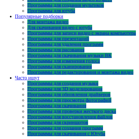
Программы для создания мультиков
Программы для ютуба
Популярные подборки
Для монтажа видео
Для скачивания видео с ютуба
Программы для записи видео с экрана компьютера
Программы для презентаций
Программы для удаления программ
Программы для рисования
Программы для скачивания музыки ВК
Программы для изменения голоса
Программы для сканирования
Программы для редактирования и монтажа видео
Часто ищут
Программы для создания музыки
Программы для 3D моделирования
Программы для обновления драйверов
Программы для просмотра фотографий
Программы для скачивания
Программы для проверки жесткого диска
Программы для восстановления файлов
Программы для скриншотов
Программы для создания программ
Программы для скачивания с Ютуба