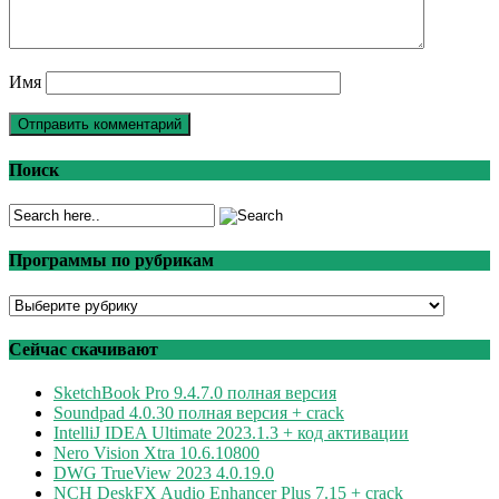
Имя
Поиск
Программы по рубрикам
Программы
по
рубрикам
Сейчас скачивают
SketchBook Pro 9.4.7.0 полная версия
Soundpad 4.0.30 полная версия + crack
IntelliJ IDEA Ultimate 2023.1.3 + код активации
Nero Vision Xtra 10.6.10800
DWG TrueView 2023 4.0.19.0
NCH DeskFX Audio Enhancer Plus 7.15 + crack