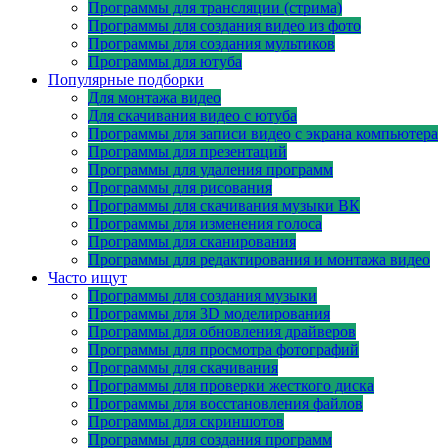
Программы для трансляции (стрима)
Программы для создания видео из фото
Программы для создания мультиков
Программы для ютуба
Популярные подборки
Для монтажа видео
Для скачивания видео с ютуба
Программы для записи видео с экрана компьютера
Программы для презентаций
Программы для удаления программ
Программы для рисования
Программы для скачивания музыки ВК
Программы для изменения голоса
Программы для сканирования
Программы для редактирования и монтажа видео
Часто ищут
Программы для создания музыки
Программы для 3D моделирования
Программы для обновления драйверов
Программы для просмотра фотографий
Программы для скачивания
Программы для проверки жесткого диска
Программы для восстановления файлов
Программы для скриншотов
Программы для создания программ