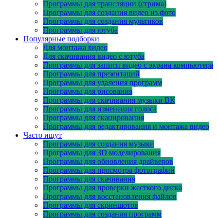
Программы для трансляции (стрима)
Программы для создания видео из фото
Программы для создания мультиков
Программы для ютуба
Популярные подборки
Для монтажа видео
Для скачивания видео с ютуба
Программы для записи видео с экрана компьютера
Программы для презентаций
Программы для удаления программ
Программы для рисования
Программы для скачивания музыки ВК
Программы для изменения голоса
Программы для сканирования
Программы для редактирования и монтажа видео
Часто ищут
Программы для создания музыки
Программы для 3D моделирования
Программы для обновления драйверов
Программы для просмотра фотографий
Программы для скачивания
Программы для проверки жесткого диска
Программы для восстановления файлов
Программы для скриншотов
Программы для создания программ