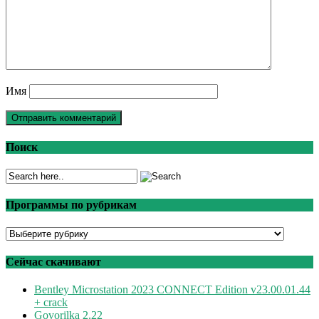
Имя
Поиск
Программы по рубрикам
Программы
по
рубрикам
Сейчас скачивают
Bentley Microstation 2023 CONNECT Edition v23.00.01.44
+ crack
Govorilka 2.22