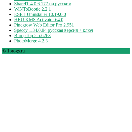
ShareIT 4.0.6.177 на русском
WiNToBootic 2.2.1
ESET Uninstaller 10.19.0.0
HEU KMS Activator 64.0
Pinegrow Web Editor Pro 2.951
Speccy 1.34.0.84 русская версия + ключ
BumpTop 2.5.6268
PhotoMerge 4.2.3
© 1progs.ru