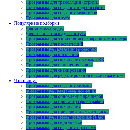
Программы для трансляции (стрима)
Программы для создания видео из фото
Программы для создания мультиков
Программы для ютуба
Популярные подборки
Для монтажа видео
Для скачивания видео с ютуба
Программы для записи видео с экрана компьютера
Программы для презентаций
Программы для удаления программ
Программы для рисования
Программы для скачивания музыки ВК
Программы для изменения голоса
Программы для сканирования
Программы для редактирования и монтажа видео
Часто ищут
Программы для создания музыки
Программы для 3D моделирования
Программы для обновления драйверов
Программы для просмотра фотографий
Программы для скачивания
Программы для проверки жесткого диска
Программы для восстановления файлов
Программы для скриншотов
Программы для создания программ