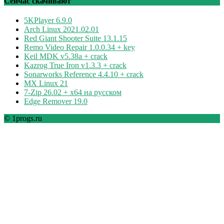
Сейчас скачивают
5KPlayer 6.9.0
Arch Linux 2021.02.01
Red Giant Shooter Suite 13.1.15
Remo Video Repair 1.0.0.34 + key
Keil MDK v5.38a + crack
Kazrog True Iron v1.3.3 + crack
Sonarworks Reference 4.4.10 + crack
MX Linux 21
7-Zip 26.02 + x64 на русском
Edge Remover 19.0
© 1progs.ru