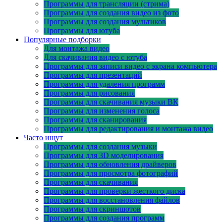
Программы для трансляции (стрима)
Программы для создания видео из фото
Программы для создания мультиков
Программы для ютуба
Популярные подборки
Для монтажа видео
Для скачивания видео с ютуба
Программы для записи видео с экрана компьютера
Программы для презентаций
Программы для удаления программ
Программы для рисования
Программы для скачивания музыки ВК
Программы для изменения голоса
Программы для сканирования
Программы для редактирования и монтажа видео
Часто ищут
Программы для создания музыки
Программы для 3D моделирования
Программы для обновления драйверов
Программы для просмотра фотографий
Программы для скачивания
Программы для проверки жесткого диска
Программы для восстановления файлов
Программы для скриншотов
Программы для создания программ