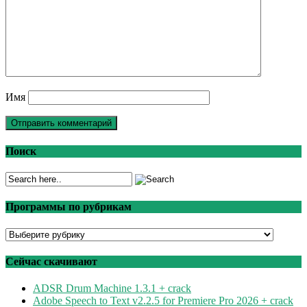
Имя
Поиск
Программы по рубрикам
Программы
по
рубрикам
Сейчас скачивают
ADSR Drum Machine 1.3.1 + crack
Adobe Speech to Text v2.2.5 for Premiere Pro 2026 + crack