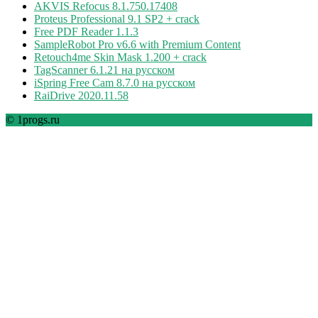
AKVIS Refocus 8.1.750.17408
Proteus Professional 9.1 SP2 + crack
Free PDF Reader 1.1.3
SampleRobot Pro v6.6 with Premium Content
Retouch4me Skin Mask 1.200 + crack
TagScanner 6.1.21 на русском
iSpring Free Cam 8.7.0 на русском
RaiDrive 2020.11.58
© 1progs.ru