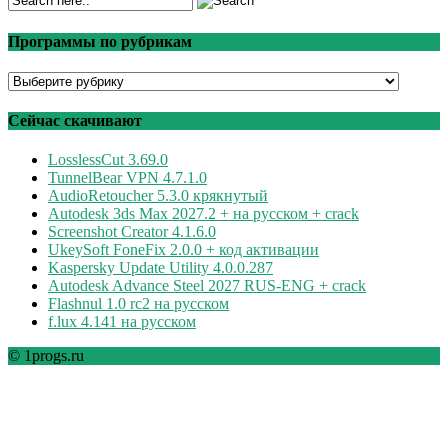
Программы по рубрикам
Программы
по
рубрикам
Сейчас скачивают
LosslessCut 3.69.0
TunnelBear VPN 4.7.1.0
AudioRetoucher 5.3.0 крякнутый
Autodesk 3ds Max 2027.2 + на русском + crack
Screenshot Creator 4.1.6.0
UkeySoft FoneFix 2.0.0 + код активации
Kaspersky Update Utility 4.0.0.287
Autodesk Advance Steel 2027 RUS-ENG + crack
Flashnul 1.0 rc2 на русском
f.lux 4.141 на русском
© 1progs.ru