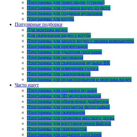
Программы для трансляции (стрима)
Программы для создания видео из фото
Программы для создания мультиков
Программы для ютуба
Популярные подборки
Для монтажа видео
Для скачивания видео с ютуба
Программы для записи видео с экрана компьютера
Программы для презентаций
Программы для удаления программ
Программы для рисования
Программы для скачивания музыки ВК
Программы для изменения голоса
Программы для сканирования
Программы для редактирования и монтажа видео
Часто ищут
Программы для создания музыки
Программы для 3D моделирования
Программы для обновления драйверов
Программы для просмотра фотографий
Программы для скачивания
Программы для проверки жесткого диска
Программы для восстановления файлов
Программы для скриншотов
Программы для создания программ