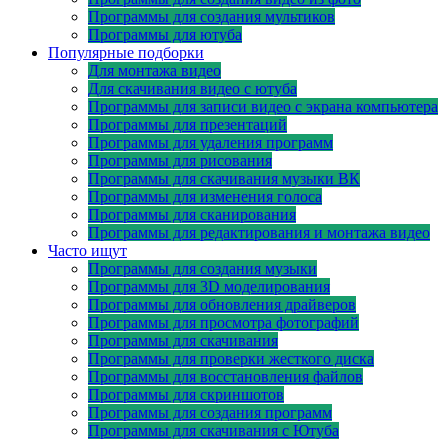
Программы для создания мультиков
Программы для ютуба
Популярные подборки
Для монтажа видео
Для скачивания видео с ютуба
Программы для записи видео с экрана компьютера
Программы для презентаций
Программы для удаления программ
Программы для рисования
Программы для скачивания музыки ВК
Программы для изменения голоса
Программы для сканирования
Программы для редактирования и монтажа видео
Часто ищут
Программы для создания музыки
Программы для 3D моделирования
Программы для обновления драйверов
Программы для просмотра фотографий
Программы для скачивания
Программы для проверки жесткого диска
Программы для восстановления файлов
Программы для скриншотов
Программы для создания программ
Программы для скачивания с Ютуба