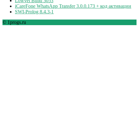
Lowvel Build 3053
iCareFone WhatsApp Transfer 3.0.0.173 + код активации
SWI-Prolog 8.4.3-1
© 1progs.ru