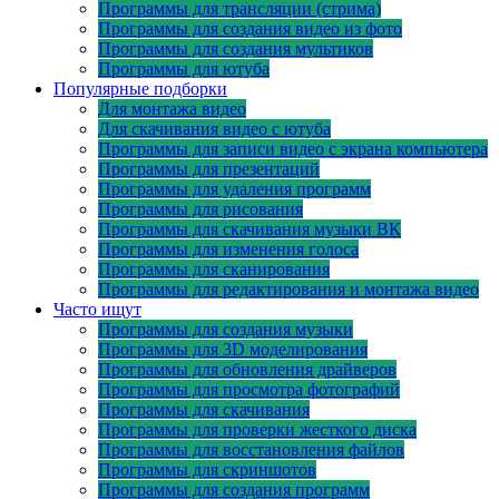
Программы для трансляции (стрима)
Программы для создания видео из фото
Программы для создания мультиков
Программы для ютуба
Популярные подборки
Для монтажа видео
Для скачивания видео с ютуба
Программы для записи видео с экрана компьютера
Программы для презентаций
Программы для удаления программ
Программы для рисования
Программы для скачивания музыки ВК
Программы для изменения голоса
Программы для сканирования
Программы для редактирования и монтажа видео
Часто ищут
Программы для создания музыки
Программы для 3D моделирования
Программы для обновления драйверов
Программы для просмотра фотографий
Программы для скачивания
Программы для проверки жесткого диска
Программы для восстановления файлов
Программы для скриншотов
Программы для создания программ