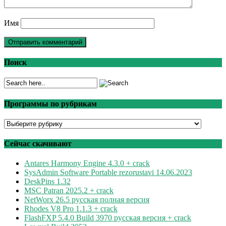
Имя
Поиск
Программы по рубрикам
Программы
по
рубрикам
Сейчас скачивают
Antares Harmony Engine 4.3.0 + crack
SysAdmin Software Portable rezorustavi 14.06.2023
DeskPins 1.32
MSC Patran 2025.2 + crack
NetWorx 26.5 русская полная версия
Rhodes V8 Pro 1.1.3 + crack
FlashFXP 5.4.0 Build 3970 русская версия + crack