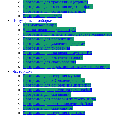
Программы для трансляции (стрима)
Программы для создания видео из фото
Программы для создания мультиков
Программы для ютуба
Популярные подборки
Для монтажа видео
Для скачивания видео с ютуба
Программы для записи видео с экрана компьютера
Программы для презентаций
Программы для удаления программ
Программы для рисования
Программы для скачивания музыки ВК
Программы для изменения голоса
Программы для сканирования
Программы для редактирования и монтажа видео
Часто ищут
Программы для создания музыки
Программы для 3D моделирования
Программы для обновления драйверов
Программы для просмотра фотографий
Программы для скачивания
Программы для проверки жесткого диска
Программы для восстановления файлов
Программы для скриншотов
Программы для создания программ