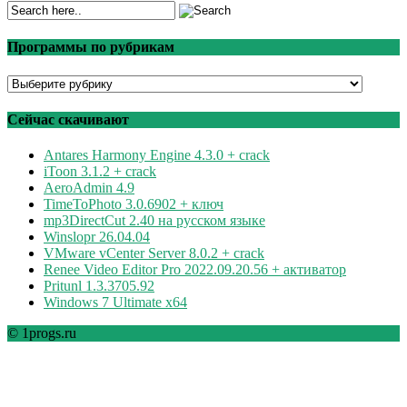
Программы по рубрикам
Программы
по
рубрикам
Сейчас скачивают
Antares Harmony Engine 4.3.0 + crack
iToon 3.1.2 + crack
AeroAdmin 4.9
TimeToPhoto 3.0.6902 + ключ
mp3DirectCut 2.40 на русском языке
Winslopr 26.04.04
VMware vCenter Server 8.0.2 + crack
Renee Video Editor Pro 2022.09.20.56 + активатор
Pritunl 1.3.3705.92
Windows 7 Ultimate x64
© 1progs.ru