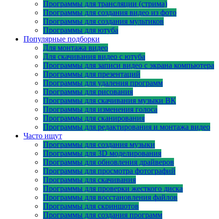
Программы для трансляции (стрима)
Программы для создания видео из фото
Программы для создания мультиков
Программы для ютуба
Популярные подборки
Для монтажа видео
Для скачивания видео с ютуба
Программы для записи видео с экрана компьютера
Программы для презентаций
Программы для удаления программ
Программы для рисования
Программы для скачивания музыки ВК
Программы для изменения голоса
Программы для сканирования
Программы для редактирования и монтажа видео
Часто ищут
Программы для создания музыки
Программы для 3D моделирования
Программы для обновления драйверов
Программы для просмотра фотографий
Программы для скачивания
Программы для проверки жесткого диска
Программы для восстановления файлов
Программы для скриншотов
Программы для создания программ