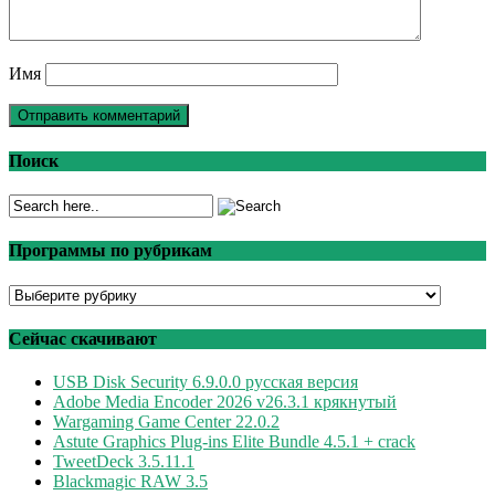
Имя
Поиск
Программы по рубрикам
Программы
по
рубрикам
Сейчас скачивают
USB Disk Security 6.9.0.0 русская версия
Adobe Media Encoder 2026 v26.3.1 крякнутый
Wargaming Game Center 22.0.2
Astute Graphics Plug-ins Elite Bundle 4.5.1 + crack
TweetDeck 3.5.11.1
Blackmagic RAW 3.5