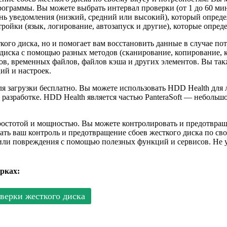
ограммы. Вы можете выбрать интервал проверки (от 1 до 60 мин
ень уведомления (низкий, средний или высокий), который опред
ройки (язык, логирование, автозапуск и другие), которые опре
кого диска, но и помогает вам восстановить данные в случае п
 диска с помощью разных методов (сканирование, копирование, 
ов, временных файлов, файлов кэша и других элементов. Вы та
ий и настроек.
ля загрузки бесплатно. Вы можете использовать HDD Health для
разработке. HDD Health является частью PanteraSoft — небольш
простотой и мощностью. Вы можете контролировать и предотвра
ть ваш контроль и предотвращение сбоев жесткого диска по св
 или повреждения с помощью полезных функций и сервисов. Не 
рках:
верки жесткого диска