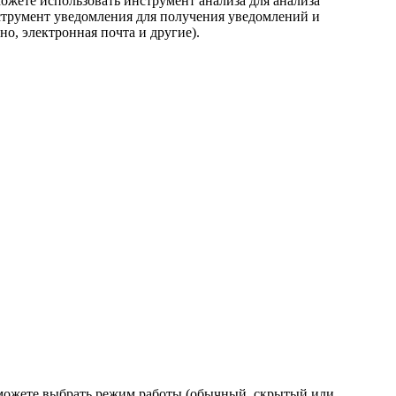
 можете использовать инструмент анализа для анализа
струмент уведомления для получения уведомлений и
о, электронная почта и другие).
ы можете выбрать режим работы (обычный, скрытый или