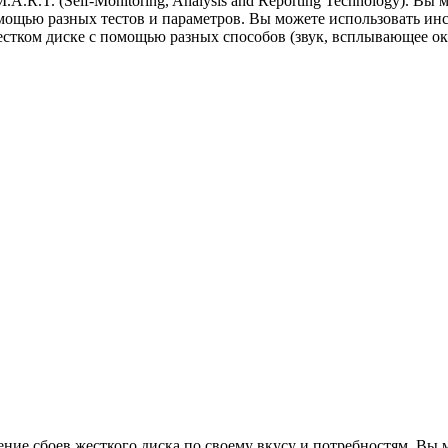
.R.T. (Self-Monitoring, Analysis and Reporting Technology). Вы
мощью разных тестов и параметров. Вы можете использовать ин
тком диске с помощью разных способов (звук, всплывающее окн
ение сбоев жесткого диска по своему вкусу и потребностям. В