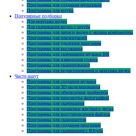
Программы для создания мультиков
Программы для ютуба
Популярные подборки
Для монтажа видео
Для скачивания видео с ютуба
Программы для записи видео с экрана компьютера
Программы для презентаций
Программы для удаления программ
Программы для рисования
Программы для скачивания музыки ВК
Программы для изменения голоса
Программы для сканирования
Программы для редактирования и монтажа видео
Часто ищут
Программы для создания музыки
Программы для 3D моделирования
Программы для обновления драйверов
Программы для просмотра фотографий
Программы для скачивания
Программы для проверки жесткого диска
Программы для восстановления файлов
Программы для скриншотов
Программы для создания программ
Программы для скачивания с Ютуба