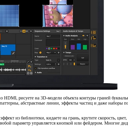
о HDMI, рисуете на 3D-модели объекта контуры граней буквально
паттерны, абстрактные линии, эффекты частиц и даже наборы по
эффект из библиотеки, кидаете на грань, крутите скорость, цве
 любой параметр управляется кнопкой или фейдером. Многие ди