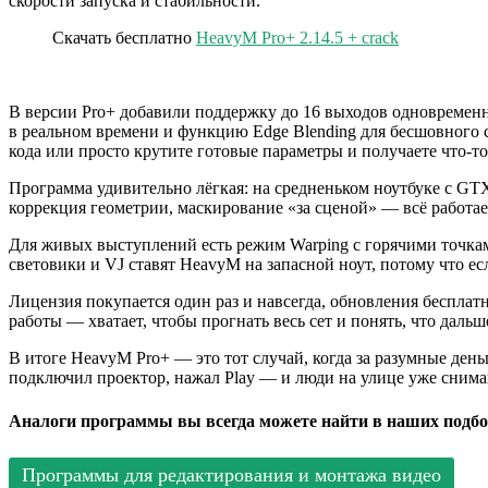
скорости запуска и стабильности.
Скачать бесплатно
HeavyM Pro+ 2.14.5 + crack
В версии Pro+ добавили поддержку до 16 выходов одновременно
в реальном времени и функцию Edge Blending для бесшовного 
кода или просто крутите готовые параметры и получаете что-то
Программа удивительно лёгкая: на средненьком ноутбуке с GTX 
коррекция геометрии, маскирование «за сценой» — всё работает
Для живых выступлений есть режим Warping с горячими точкам
световики и VJ ставят HeavyM на запасной ноут, потому что ес
Лицензия покупается один раз и навсегда, обновления бесплатн
работы — хватает, чтобы прогнать весь сет и понять, что дальш
В итоге HeavyM Pro+ — это тот случай, когда за разумные ден
подключил проектор, нажал Play — и люди на улице уже снимаю
Аналоги программы вы всегда можете найти в наших подбо
Программы для редактирования и монтажа видео