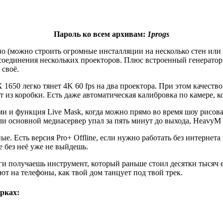
Пароль ко всем архивам:
1progs
 (можно строить огромные инсталляции на несколько стен или 3
соединения нескольких проекторов. Плюс встроенный генератор 
 своё.
1650 легко тянет 4K 60 fps на два проектора. При этом качеств
 из коробки. Есть даже автоматическая калибровка по камере, к
и и функция Live Mask, когда можно прямо во время шоу рисоват
ли основной медиасервер упал за пять минут до выхода, HeavyM 
ые. Есть версия Pro+ Offline, если нужно работать без интернет
е без неё уже не выйдешь.
ьги получаешь инструмент, который раньше стоил десятки тысяч 
т на телефоны, как твой дом танцует под твой трек.
рках: