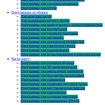
Программы для создания мультиков
Программы для ютуба
Популярные подборки
Для монтажа видео
Для скачивания видео с ютуба
Программы для записи видео с экрана компьютера
Программы для презентаций
Программы для удаления программ
Программы для рисования
Программы для скачивания музыки ВК
Программы для изменения голоса
Программы для сканирования
Программы для редактирования и монтажа видео
Часто ищут
Программы для создания музыки
Программы для 3D моделирования
Программы для обновления драйверов
Программы для просмотра фотографий
Программы для скачивания
Программы для проверки жесткого диска
Программы для восстановления файлов
Программы для скриншотов
Программы для создания программ
Программы для скачивания с Ютуба